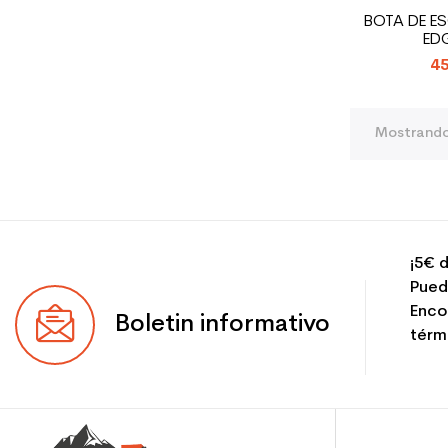
BOTA DE E
ED
45
Mostrando 
¡5€ d
Pued
Enco
Boletin informativo
térmi