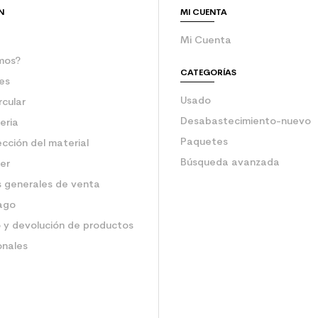
N
MI CUENTA
Mi Cuenta
mos?
CATEGORÍAS
es
Usado
rcular
Desabastecimiento-nuevo
eria
Paquetes
ección del material
Búsqueda avanzada
ler
 generales de venta
ago
 y devolución de productos
onales