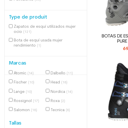
Type de produit
Zapatos de esquí utilizados mujer
ocio
(121)
BOTAS DE E
Bota de esquí usada mujer
PURE
rendimiento
(1)
69
Marcas
Atomic
Dalbello
(14)
(11)
Fischer
Head
(10)
(18)
Lange
Nordica
(10)
(14)
Rossignol
Roxa
(17)
(2)
Salomon
Tecnica
(18)
(8)
Tallas