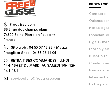
INFORMACIÓ
Contacto
Quiénes so
Freeglisse.com
Notas legal
98 B rue des champs plans
74800 Saint-Pierre en Faucigny
Economía ci
Francia
Elige tu mat
Site web : 04 50 07 13 25 / Magasin
Estado y el
Freeglisse Shop : 04 85 22 11 04
Nuestro tal
RETRAIT DES COMMANDES : LUNDI
Condiciones
14H-18H ET DU MARDI AU SAMEDI 10H-12H
Forma de p
14H-18H
Intercambio
serviceclient@freeglisse.com
Datos pers