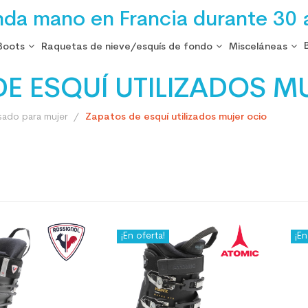
nda mano en Francia durante 30 
Boots
Raquetas de nieve/esquís de fondo
Misceláneas
DE ESQUÍ UTILIZADOS M
sado para mujer
Zapatos de esquí utilizados mujer ocio
¡En oferta!
¡En