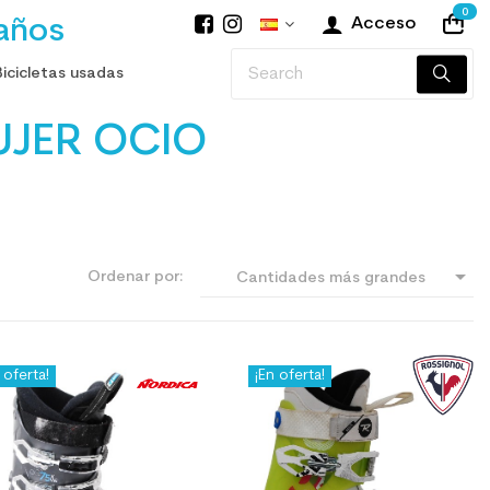
0
años
Acceso
Bicicletas usadas
UJER OCIO

Ordenar por:
Cantidades más grandes
primero
 oferta!
¡En oferta!