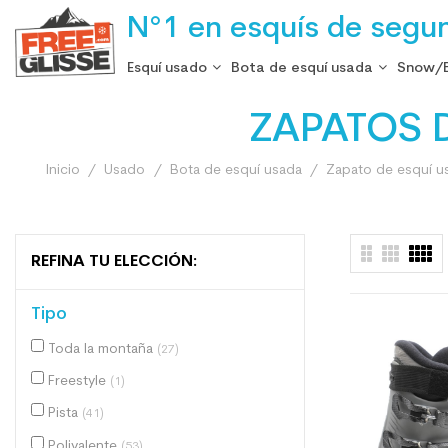
N°1 en esquís de segu
Esquí usado
Bota de esquí usada
Snow/
ZAPATOS 
Inicio
Usado
Bota de esquí usada
Zapato de esquí u
REFINA TU ELECCIÓN:
Tipo
Toda la montaña
(27)
Freestyle
(1)
Pista
(41)
Polivalente
(53)