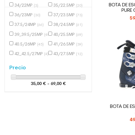
BOTA DE E
34/22MP
35/22.5MP
(3)
(20)
PURE
36/23MP
37/23.5MP
(30)
(73)
59
37.5/24MP
38/24.5MP
(66)
(61)
39_39.5/25MP
40/25.5MP
(48)
(69)
40.5/26MP
41/26.5MP
(45)
(39)
42_42.5/27MP
43/27.5MP
(4)
(12)
Precio
35,00 € - 69,00 €
BOTA DE ES
49