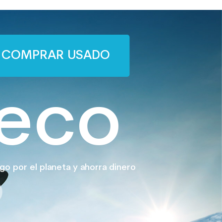
COMPRAR USADO
eco
lgo por el planeta y ahorra dinero