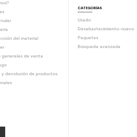
mos?
CATEGORÍAS
es
Usado
rcular
Desabastecimiento-nuevo
eria
Paquetes
ección del material
Búsqueda avanzada
ler
 generales de venta
ago
 y devolución de productos
onales