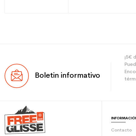
¡5€ d
Pued
Enco
Boletin informativo
térmi
INFORMACIÓ
Contacto