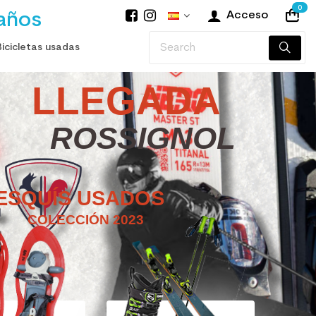
0
años
Acceso
Bicicletas usadas
LLEGADA
ROSSIGNOL
ESQUÍS USADOS
COLECCIÓN 2023