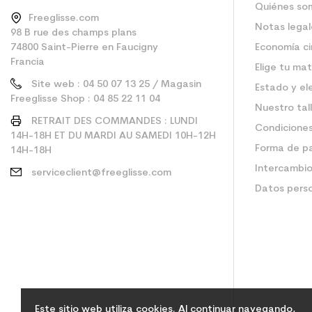
Quiénes so
Freeglisse.com
Notas legal
98 B rue des champs plans
74800 Saint-Pierre en Faucigny
Economía ci
Francia
Elige tu mat
Site web : 04 50 07 13 25 / Magasin
Estado y el
Freeglisse Shop : 04 85 22 11 04
Nuestro tal
RETRAIT DES COMMANDES : LUNDI
Condiciones
14H-18H ET DU MARDI AU SAMEDI 10H-12H
Forma de p
14H-18H
Intercambio
serviceclient@freeglisse.com
Datos pers
Este sitio web utiliza cookies. Al continuar navegando,