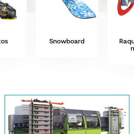
tos
Snowboard
Raqu
n