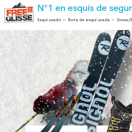
N°1 en esquís de segu
Esquí usado
Bota de esquí usada
Snow/