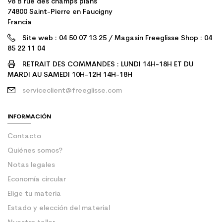
98 B rue des champs plans
74800 Saint-Pierre en Faucigny
Francia
Site web : 04 50 07 13 25 / Magasin Freeglisse Shop : 04
85 22 11 04
RETRAIT DES COMMANDES : LUNDI 14H-18H ET DU
MARDI AU SAMEDI 10H-12H 14H-18H
serviceclient@freeglisse.com
INFORMACIÓN
Contacto
Quiénes somos?
Notas legales
Economía circular
Elige tu materia
Estado y elección del material