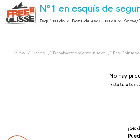
N°1 en esquís de segu
Esquí usado
Bota de esquí usada
Snow/
Inicio
Usado
Desabastecimiento-nuevo
Esquí vintag
No hay pro
¡Estate atent
¡5€ d
Pued