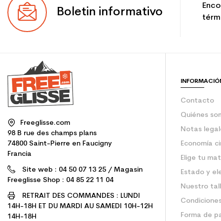
Enco
Boletin informativo
térmi
INFORMACIÓ
Contacto
Quiénes so
Freeglisse.com
Notas legal
98 B rue des champs plans
74800 Saint-Pierre en Faucigny
Economía ci
Francia
Elige tu mat
Site web : 04 50 07 13 25 / Magasin
Estado y el
Freeglisse Shop : 04 85 22 11 04
Nuestro tal
RETRAIT DES COMMANDES : LUNDI
Condiciones
14H-18H ET DU MARDI AU SAMEDI 10H-12H
Forma de p
14H-18H