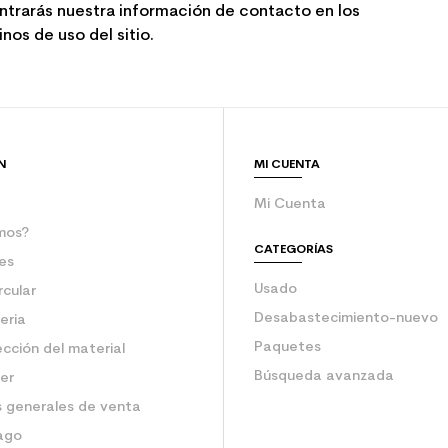
ntrarás nuestra información de contacto en los
nos de uso del sitio.
N
MI CUENTA
Mi Cuenta
mos?
CATEGORÍAS
es
Usado
rcular
Desabastecimiento-nuevo
eria
Paquetes
ección del material
Búsqueda avanzada
ler
 generales de venta
ago