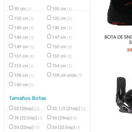
90 cm
100 cm
(1)
(1)
105 cm
135 cm
(1)
(2)
140 cm
145 cm
(1)
(1)
BOTA DE S
146 cm
147 cm
(1)
(1)
S
149 cm
150 cm
(1)
(2)
39
151 cm
152 cm
(2)
(2)
153 cm
154 cm
(1)
(1)
158 cm
158 cm wide
(1)
(1)
160 cm
(1)
Tamaños Botas
32 (20mp)
33 1/3 (21mp)
(1)
(1)
35 (22.5mp)
36 (23mp)
(1)
(3)
36 (22mp)
36 (22.5mp)
(1)
(1)