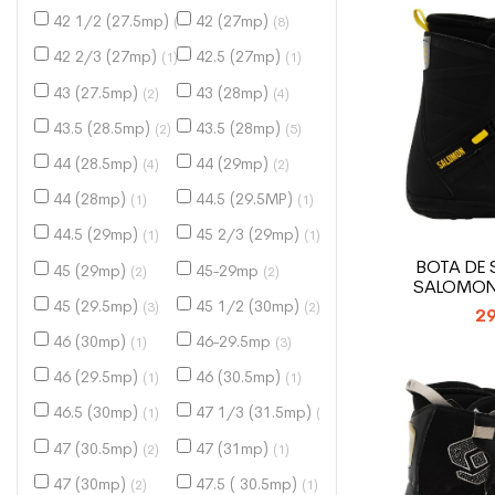
42 1/2 (27.5mp)
42 (27mp)
(1)
(8)
42 2/3 (27mp)
42.5 (27mp)
(1)
(1)
43 (27.5mp)
43 (28mp)
(2)
(4)
43.5 (28.5mp)
43.5 (28mp)
(2)
(5)
44 (28.5mp)
44 (29mp)
(4)
(2)
44 (28mp)
44.5 (29.5MP)
(1)
(1)
44.5 (29mp)
45 2/3 (29mp)
(1)
(1)
BOTA DE
45 (29mp)
45-29mp
(2)
(2)
SALOMON 
45 (29.5mp)
45 1/2 (30mp)
(3)
(2)
29
46 (30mp)
46-29.5mp
(1)
(3)
46 (29.5mp)
46 (30.5mp)
(1)
(1)
46.5 (30mp)
47 1/3 (31.5mp)
(1)
(1)
47 (30.5mp)
47 (31mp)
(2)
(1)
47 (30mp)
47.5 ( 30.5mp)
(2)
(1)