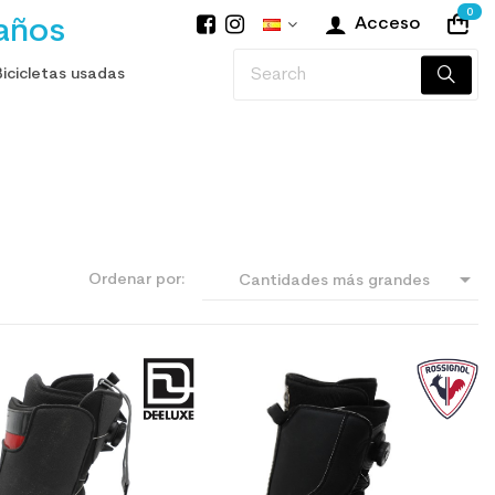
0
años
Acceso
Bicicletas usadas

Ordenar por:
Cantidades más grandes
primero