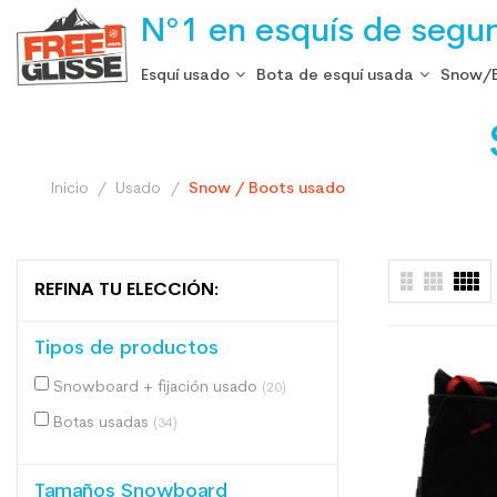
N°1 en esquís de segu
Esquí usado
Bota de esquí usada
Snow/
Inicio
Usado
Snow / Boots usado
REFINA TU ELECCIÓN:
Tipos de productos
Snowboard + fijación usado
(20)
Botas usadas
(34)
Tamaños Snowboard