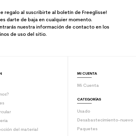
e regalo al suscribirte al boletín de Freeglisse!
es darte de baja en cualquier momento.
ntrarás nuestra información de contacto en los
nos de uso del sitio.
N
MI CUENTA
Mi Cuenta
mos?
CATEGORÍAS
es
Usado
rcular
Desabastecimiento-nuevo
eria
Paquetes
ección del material