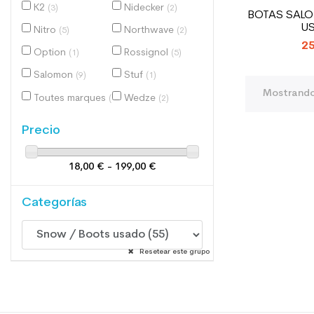
K2
Nidecker
(3)
(2)
BOTAS SAL
U
Nitro
Northwave
(5)
(2)
25
Option
Rossignol
(1)
(5)
Salomon
Stuf
(9)
(1)
Mostrando 
Toutes marques
Wedze
(1)
(2)
Precio
18,00 € - 199,00 €
Categorías
Resetear este grupo