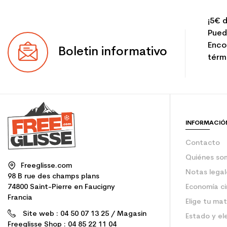
¡5€ d
Pued
Enco
Boletin informativo
térmi
INFORMACIÓ
Contacto
Quiénes so
Freeglisse.com
Notas legal
98 B rue des champs plans
74800 Saint-Pierre en Faucigny
Economía ci
Francia
Elige tu mat
Site web : 04 50 07 13 25 / Magasin
Estado y el
Freeglisse Shop : 04 85 22 11 04