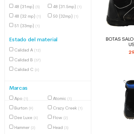
48 (31mp)
48 (31.5mp)
(5)
(1)
48 (32 mp)
50 (32mp)
(1)
(1)
51 (33mp)
(1)
BOTAS SAL
Estado del material
U
Calidad A
(12)
29
Calidad B
(37)
Calidad C
(6)
Marcas
Apo
Atomic
(1)
(1)
Burton
Crazy Creek
(9)
(1)
Dee Luxe
Flow
(4)
(2)
Hammer
Head
(2)
(3)