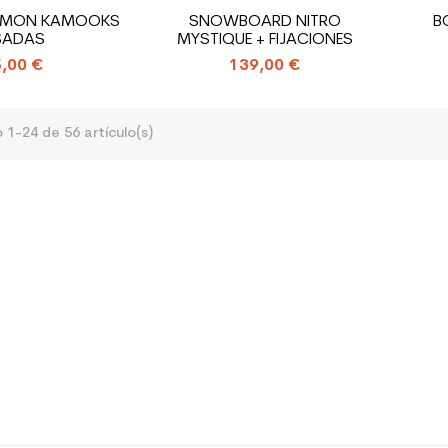
OMON KAMOOKS
SNOWBOARD NITRO
B
SADAS
MYSTIQUE + FIJACIONES
,00 €
139,00 €
1-24 de 56 artículo(s)