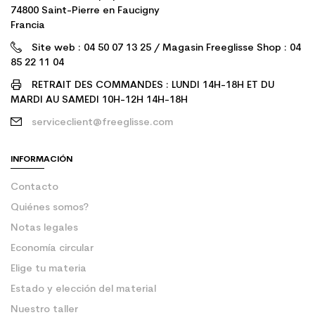
74800 Saint-Pierre en Faucigny
Francia
Site web : 04 50 07 13 25 / Magasin Freeglisse Shop : 04
85 22 11 04
RETRAIT DES COMMANDES : LUNDI 14H-18H ET DU
MARDI AU SAMEDI 10H-12H 14H-18H
serviceclient@freeglisse.com
INFORMACIÓN
Contacto
Quiénes somos?
Notas legales
Economía circular
Elige tu materia
Estado y elección del material
Nuestro taller