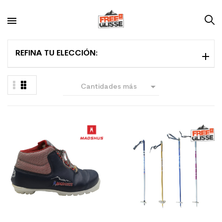
REFINA TU ELECCIÓN:

Cantidades más
grandes primero