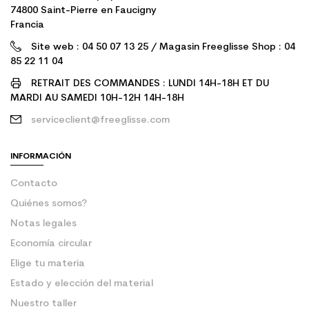
74800 Saint-Pierre en Faucigny
Francia
Site web : 04 50 07 13 25 / Magasin Freeglisse Shop : 04
85 22 11 04
RETRAIT DES COMMANDES : LUNDI 14H-18H ET DU
MARDI AU SAMEDI 10H-12H 14H-18H
serviceclient@freeglisse.com
INFORMACIÓN
Contacto
Quiénes somos?
Notas legales
Economía circular
Elige tu materia
Estado y elección del material
Nuestro taller