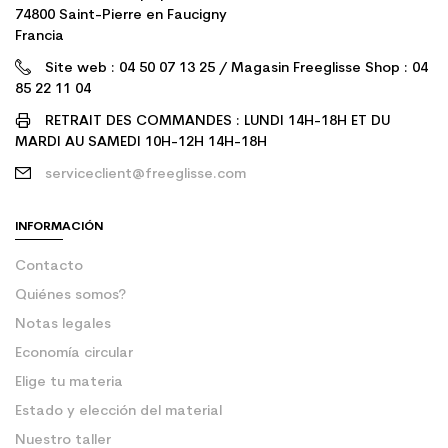
74800 Saint-Pierre en Faucigny
Francia
Site web : 04 50 07 13 25 / Magasin Freeglisse Shop : 04
85 22 11 04
RETRAIT DES COMMANDES : LUNDI 14H-18H ET DU
MARDI AU SAMEDI 10H-12H 14H-18H
serviceclient@freeglisse.com
INFORMACIÓN
Contacto
Quiénes somos?
Notas legales
Economía circular
Elige tu materia
Estado y elección del material
Nuestro taller