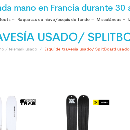
nda mano en Francia durante 30 
Boots
Raquetas de nieve/esquís de fondo
Misceláneas
RAVESÍA USADO/ SPLIT
mo / telemark usado
Esquí de travesía usado/ SplitBoard usado