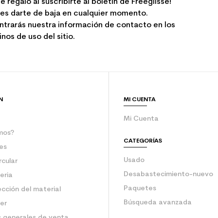
e regalo al suscribirte al boletín de Freeglisse!
es darte de baja en cualquier momento.
ntrarás nuestra información de contacto en los
nos de uso del sitio.
N
MI CUENTA
Mi Cuenta
mos?
CATEGORÍAS
es
Usado
rcular
Desabastecimiento-nuevo
eria
Paquetes
ección del material
Búsqueda avanzada
ler
 generales de venta