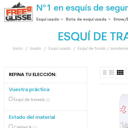
N°1 en esquís de segu
Esquí usado
Bota de esquí usada
Snow/
ESQUÍ DE T
Inicio
Usado
Esquí usado
Esquí de fondo / senderis
REFINA TU ELECCIÓN:
Vuestra práctica
Esquí de travesía
(2)
Estado del material
Calidad A
(1)