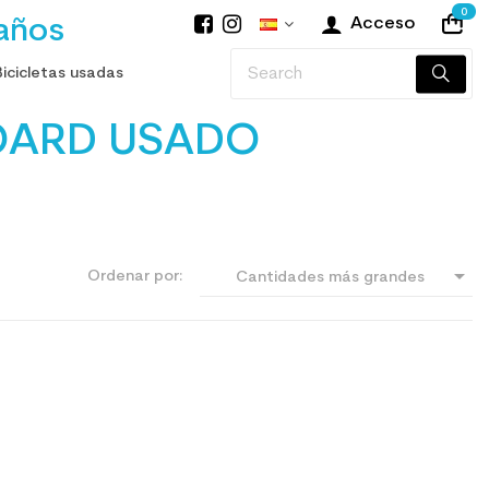
0
años
Acceso
Bicicletas usadas
BOARD USADO

Ordenar por:
Cantidades más grandes
primero