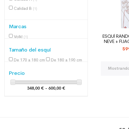
Calidad B
(1)
Marcas
ESQUÍ RAND
Volkl
(1)
NEVE + FIJ
59
Tamaño del esquí
De 170 a 180 cm
De 180 a 190 cm
(1)
(2)
Mostrando 
Precio
348,00 € - 600,00 €