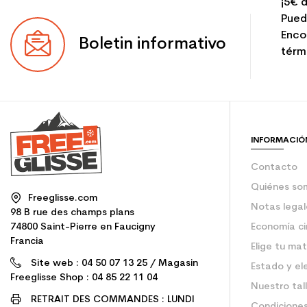
¡5€ d
Pued
Enco
Boletin informativo
térmi
INFORMACIÓ
Contacto
Quiénes so
Freeglisse.com
Notas legal
98 B rue des champs plans
74800 Saint-Pierre en Faucigny
Economía ci
Francia
Elige tu mat
Site web : 04 50 07 13 25 / Magasin
Estado y el
Freeglisse Shop : 04 85 22 11 04
Nuestro tal
RETRAIT DES COMMANDES : LUNDI
Condiciones