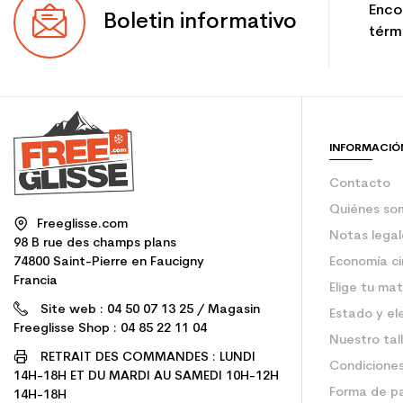
Enco
Boletin informativo
térmi
INFORMACIÓ
Contacto
Quiénes so
Freeglisse.com
Notas legal
98 B rue des champs plans
74800 Saint-Pierre en Faucigny
Economía ci
Francia
Elige tu mat
Site web : 04 50 07 13 25 / Magasin
Estado y el
Freeglisse Shop : 04 85 22 11 04
Nuestro tal
RETRAIT DES COMMANDES : LUNDI
Condiciones
14H-18H ET DU MARDI AU SAMEDI 10H-12H
Forma de p
14H-18H