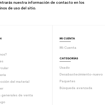
ntrarás nuestra información de contacto en los
nos de uso del sitio.
N
MI CUENTA
Mi Cuenta
mos?
CATEGORÍAS
es
Usado
rcular
Desabastecimiento-nuevo
eria
Paquetes
ección del material
Búsqueda avanzada
ler
 generales de venta
ago