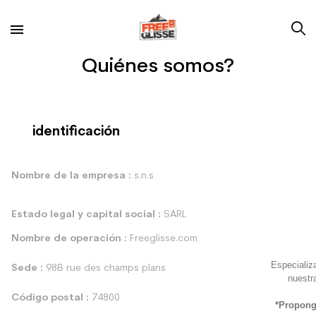
Quiénes somos?
identificación
Nombre de la empresa :
s.n.s
Estado legal y capital social :
SARL
Nombre de operación :
Freeglisse.com
Especializ
Sede :
98B rue des champs plans
nuestra
Código postal :
74800
*Proponga