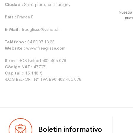
Ciudad :
Saint-pierre-en-faucigny
Nuestra 
País :
France F
nues
E-Mail :
freeglisse@yahoo.fr
Teléfono :
04.50.07.13.25
Website :
www.freeglisse.com
Siret :
RCS Belfort 402 406 078
Código NAF :
4779Z
Capital :
115 140 €
R.C.S BELFORT N° TVA fr90 402 406 078
Boletin informativo