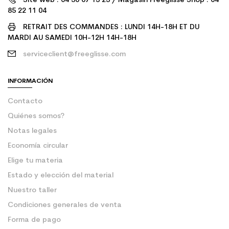
Site web : 04 50 07 13 25 / Magasin Freeglisse Shop : 04
85 22 11 04
RETRAIT DES COMMANDES : LUNDI 14H-18H ET DU
MARDI AU SAMEDI 10H-12H 14H-18H
serviceclient@freeglisse.com
INFORMACIÓN
Contacto
Quiénes somos?
Notas legales
Economía circular
Elige tu materia
Estado y elección del material
Nuestro taller
Condiciones generales de venta
Forma de pago