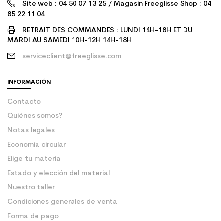
Site web : 04 50 07 13 25 / Magasin Freeglisse Shop : 04
85 22 11 04
RETRAIT DES COMMANDES : LUNDI 14H-18H ET DU
MARDI AU SAMEDI 10H-12H 14H-18H
serviceclient@freeglisse.com
INFORMACIÓN
Contacto
Quiénes somos?
Notas legales
Economía circular
Elige tu materia
Estado y elección del material
Nuestro taller
Condiciones generales de venta
Forma de pago