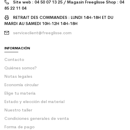
Site web : 04 50 07 13 25 / Magasin Freeglisse Shop : 04
85 22 11 04
RETRAIT DES COMMANDES : LUNDI 14H-18H ET DU
MARDI AU SAMEDI 10H-12H 14H-18H
serviceclient@freeglisse.com
INFORMACIÓN
Contacto
Quiénes somos?
Notas legales
Economía circular
Elige tu materia
Estado y elección del material
Nuestro taller
Condiciones generales de venta
Forma de pago