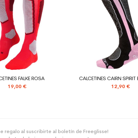
 el planeta (en kg)
1.31
Zapatos de esq
CETINES FALKE ROSA
CALCETINES CAIRN SPIRIT 
19,00 €
12,90 €
e regalo al suscribirte al boletín de Freeglisse!