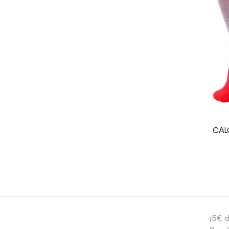
Ahorro de CO2 para
Type de produit
CAL
¡5€ d