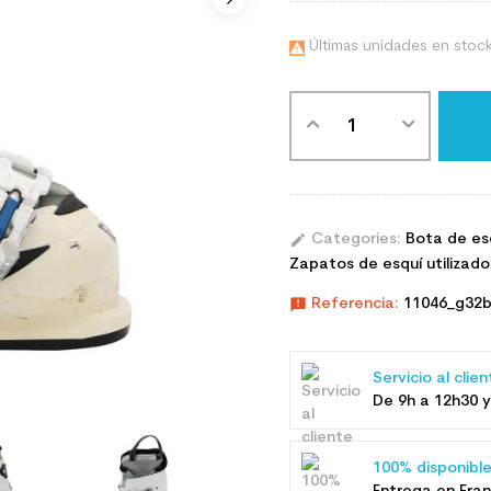
Últimas unidades en stoc

edit
Categories:
Bota de es
Zapatos de esquí utilizado
announcement
Referencia:
11046_g32
Servicio al clie
De 9h a 12h30 y
100% disponibl