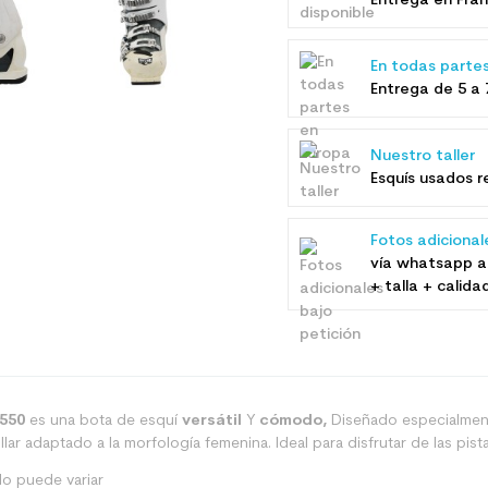
Entrega en Fran
En todas parte
Entrega de 5 a 
Nuestro taller
Esquís usados ​
Fotos adicional
vía whatsapp a
+ talla + calida
550
es una bota de esquí
versátil
Y
cómodo,
Diseñado especialment
lar adaptado a la morfología femenina. Ideal para disfrutar de las pista
o puede variar