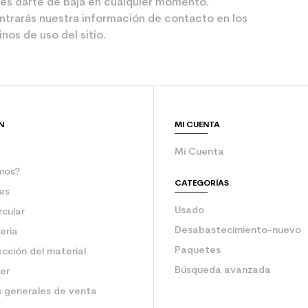
es darte de baja en cualquier momento.
ntrarás nuestra información de contacto en los
nos de uso del sitio.
N
MI CUENTA
Mi Cuenta
mos?
CATEGORÍAS
es
Usado
rcular
Desabastecimiento-nuevo
eria
Paquetes
ección del material
Búsqueda avanzada
ler
 generales de venta