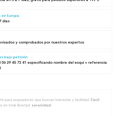
cia en 5 a 7 días, gratis para pedidos superiores a 199 €
s en Europa
7 días
​revisados ​​y comprobados por nuestros expertos
es bajo petición
l
06 29 45 72 41
especificando nombre del esquí + referencia
d
e para esquiadores que buscan bienestar y facilidad.
Fácil
s en total libertad.
serenidad.