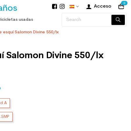
0
años
Acceso
Bicicletas usadas
e esquí Salomon Divine 550/lx
uí Salomon Divine 550/lx
O
ad A
3.5MP