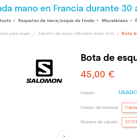
nda mano en Francia durante 30 
Boots
Raquetas de nieve/esquís de fondo
Misceláneas
sado para mujer
Zapatos de esquí utilizados mujer ocio
Bota d
Bota de esq
45,00 €
USAD
Estado :
Estado del material:
Calid
Número de zapato:
37/2