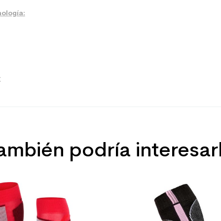
ología:
€
ambién podría interesar
Polivalente
Mujer
Principiante
Precio
Blanco