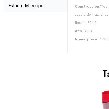
Estado del equipo
Construcción/Tecn
zapato de 4 ganchos
flexión: 50-60
Año :
2014
Nuevo precio:
175 
T
Tipo
Usuario
Nivel
Precio
Color