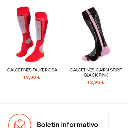
Usuario
Mujer
Precio
Precio
Nivel
Ocio
Color
Negro
Ahorro de CO2 para el
1.31
planeta (en kg)
Type de produit
Zapatos de esquí utilizados
CALCETINES FALKE ROSA
CALCETINES CAIRN SPIRIT
mujer ocio
BLACK PINK
19,00 €
12,90 €
Boletin informativo