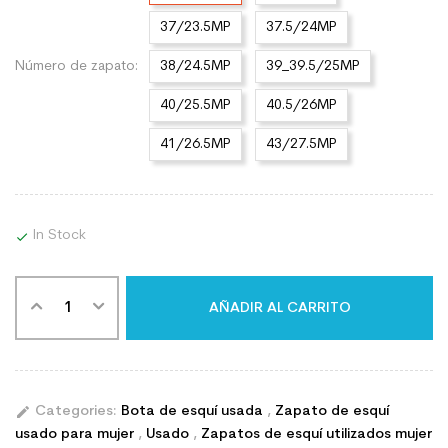
37/23.5MP
37.5/24MP
Número de zapato:
38/24.5MP
39_39.5/25MP
40/25.5MP
40.5/26MP
41/26.5MP
43/27.5MP
In Stock

AÑADIR AL CARRITO
edit
Categories:
Bota de esquí usada
,
Zapato de esquí
usado para mujer
,
Usado
,
Zapatos de esquí utilizados mujer