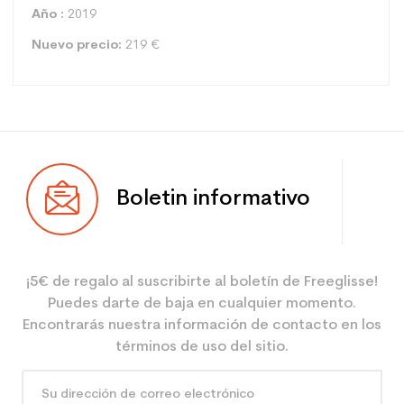
Año :
2019
Nuevo precio:
219 €
Tipo
Pista
Boletin informativo
Usuario
Junior
Nivel
Potente
¡5€ de regalo al suscribirte al boletín de Freeglisse!
Color
Roja
Puedes darte de baja en cualquier momento.
Usuario - Configurador
un junior
Encontrarás nuestra información de contacto en los
términos de uso del sitio.
Ahorro de CO2 para el
2.1
planeta (en kg)