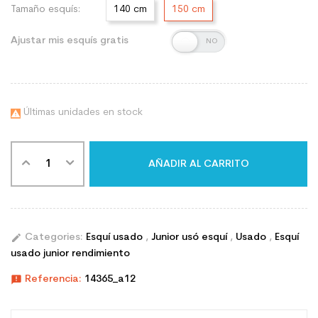
Tamaño esquís:
140 cm
150 cm
Ajustar mis esquís gratis
Últimas unidades en stock

AÑADIR AL CARRITO
edit
Categories:
Esquí usado
,
Junior usó esquí
,
Usado
,
Esquí
usado junior rendimiento
announcement
Referencia:
14365_a12