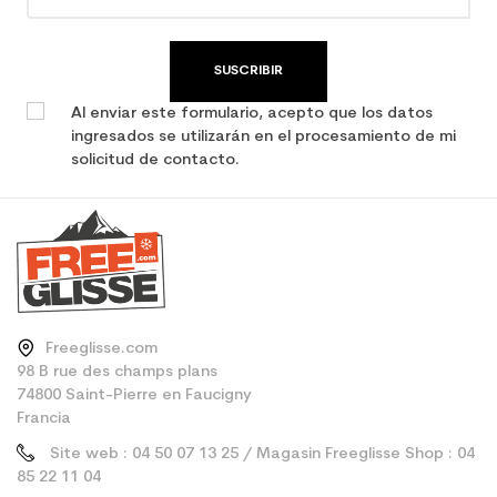
Type de produit
Esquí usado junior
rendimiento
SUSCRIBIR
Al enviar este formulario, acepto que los datos
ingresados se utilizarán en el procesamiento de mi
solicitud de contacto.
Freeglisse.com
98 B rue des champs plans
74800 Saint-Pierre en Faucigny
Francia
Site web : 04 50 07 13 25 / Magasin Freeglisse Shop : 04
85 22 11 04