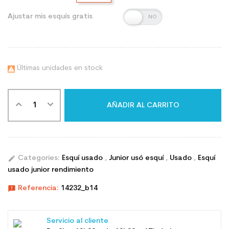
Ajustar mis esquís gratis
Últimas unidades en stock

AÑADIR AL CARRITO
edit
Categories:
Esquí usado
,
Junior usó esquí
,
Usado
,
Esquí
usado junior rendimiento
announcement
Referencia:
14232_b14
Servicio al cliente