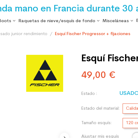
nda mano en Francia durante 30 
Boots
Raquetas de nieve/esquís de fondo
Misceláneas
usado junior rendimiento
Esquí Fischer Progressor + fijaciones
Esquí Fische
49,00 €
USAD
Estado :
Estado del material:
Calid
Tamaño esquís:
120 
Ajustar mis esquís