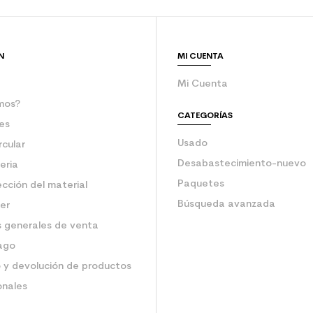
 el planeta (en kg)
2.1
Esquí usado ju
N
MI CUENTA
Mi Cuenta
mos?
CATEGORÍAS
es
Usado
rcular
Desabastecimiento-nuevo
eria
Paquetes
ección del material
Búsqueda avanzada
ler
 generales de venta
ago
 y devolución de productos
onales