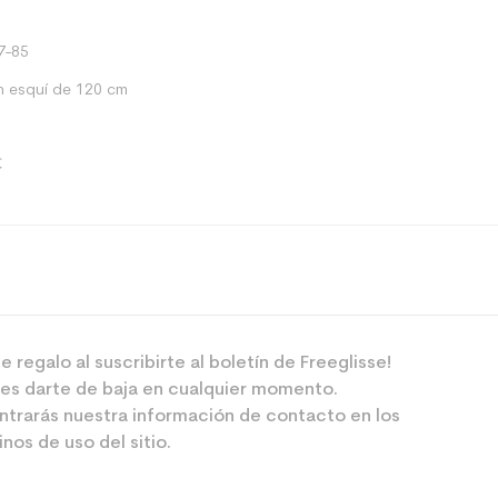
7-85
n esquí de 120 cm
€
Pista
e regalo al suscribirte al boletín de Freeglisse!
Junior
es darte de baja en cualquier momento.
Ocio deportiv
ntrarás nuestra información de contacto en los
nos de uso del sitio.
Blanco