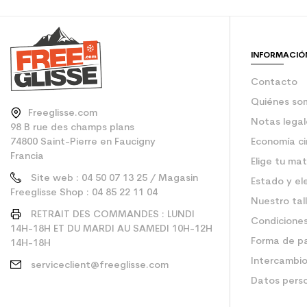
Ahorro de CO2 para
Type de produit
INFORMACIÓ
Contacto
Quiénes so
Freeglisse.com
Notas legal
98 B rue des champs plans
74800 Saint-Pierre en Faucigny
Economía ci
Francia
Elige tu mat
Site web : 04 50 07 13 25 / Magasin
Estado y el
Freeglisse Shop : 04 85 22 11 04
Nuestro tal
RETRAIT DES COMMANDES : LUNDI
Condiciones
14H-18H ET DU MARDI AU SAMEDI 10H-12H
Forma de p
14H-18H
Intercambio
serviceclient@freeglisse.com
Datos pers