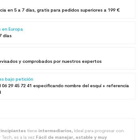
e
cia en 5 a 7 días, gratis para pedidos superiores a 199 €
s en Europa
7 días
​revisados ​​y comprobados por nuestros expertos
es bajo petición
l
06 29 45 72 41
especificando nombre del esquí + referencia
d
rincipiantes
tiene
intermediarios,
Ideal para progresar con
 Tech, es a la vez
Fácil de manejar, estable y muy