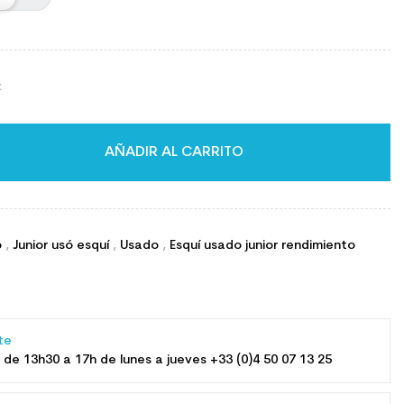
k
AÑADIR AL CARRITO
o
,
Junior usó esquí
,
Usado
,
Esquí usado junior rendimiento
nte
 de 13h30 a 17h de lunes a jueves +33 (0)4 50 07 13 25