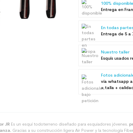
100% disponibl
Entrega en Fran
En todas parte
Entrega de 5 a 
Nuestro taller
Esquís usados ​
Fotos adicional
vía whatsapp a
+ talla + calida
or JR
Es un esquí todoterreno diseñado para esquiadores jóvenes.
p
anza.
Gracias a su construcción ligera Air Power y la tecnología Fiber