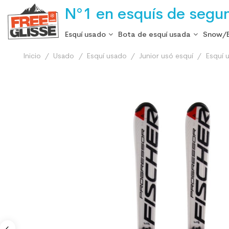
N°1 en esquís de segu
Esquí usado
Bota de esquí usada
Snow/
Inicio
Usado
Esquí usado
Junior usó esquí
Esquí 