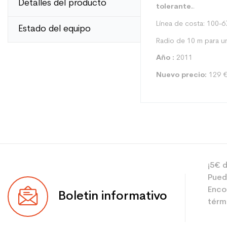
Detalles del producto
tolerante.
.
Línea de costa: 100-6
Estado del equipo
Radio de 10 m para u
Año :
2011
Nuevo precio:
129 
Tipo
¡5€ d
Usuario
Pued
Nivel
Enco
Boletin informativo
térmi
Color