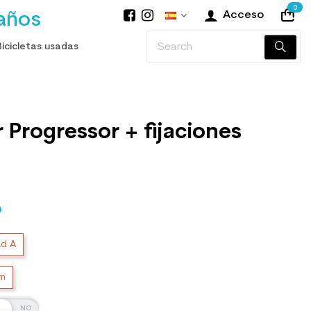
0
años
Acceso
Bicicletas usadas
r Progressor + fijaciones
O
ad A
cm