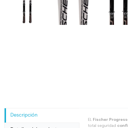
Descripción
EL
Fischer Progress
total seguridad
confi