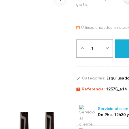
gratis
Últimas unidades en stoc

edit
Categories:
Esquí usad
announcement
Referencia:
12575_a14
Servicio al clie
De 9h a 12h30 y