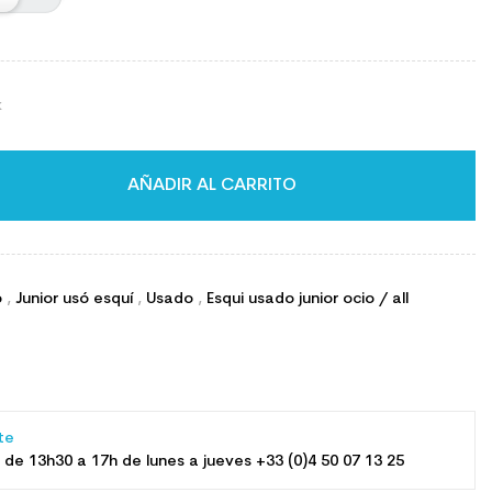
k
AÑADIR AL CARRITO
o
,
Junior usó esquí
,
Usado
,
Esqui usado junior ocio / all
nte
 de 13h30 a 17h de lunes a jueves +33 (0)4 50 07 13 25