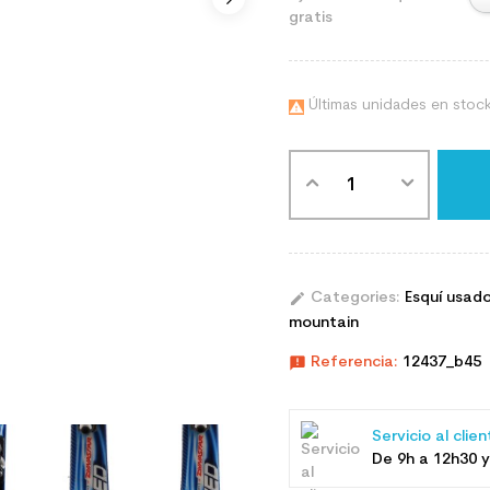
gratis
Últimas unidades en stoc

edit
Categories:
Esquí usad
mountain
announcement
Referencia:
12437_b45
Servicio al clie
De 9h a 12h30 y