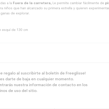
adas a la
Fuera de la carretera,
Le permite cambiar fácilmente de
pi
ara niños que han alcanzado su primera estrella y quieren experimenta
 ganas de explorar.
0
n esquí de 130 cm
Pista
e regalo al suscribirte al boletín de Freeglisse!
Junior
es darte de baja en cualquier momento.
Ocio deportiv
ntrarás nuestra información de contacto en los
nos de uso del sitio.
Azul
 el planeta (en kg)
2.1