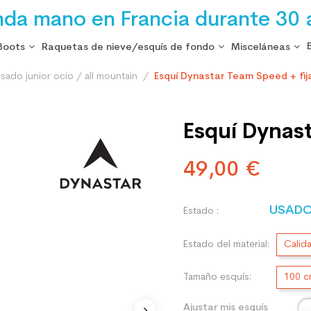
nda mano en Francia durante 30 
Boots
Raquetas de nieve/esquís de fondo
Misceláneas
sado junior ocio / all mountain
Esquí Dynastar Team Speed + fij
Esquí Dynast
49,00 €
USAD
Estado :
Estado del material:
Calid
Tamaño esquís:
100 
Ajustar mis esquís