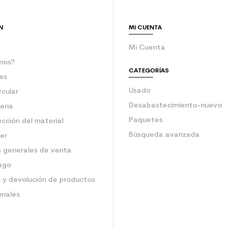
Esqui usado ju
N
MI CUENTA
Mi Cuenta
mos?
CATEGORÍAS
es
Usado
rcular
Desabastecimiento-nuevo
eria
Paquetes
ección del material
Búsqueda avanzada
ler
 generales de venta
ago
 y devolución de productos
onales