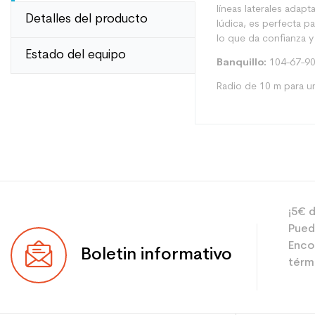
líneas laterales adapt
Detalles del producto
lúdica, es perfecta p
lo que da confianza y
Estado del equipo
Banquillo:
104-67-9
Radio de 10 m para u
Tipo
¡5€ d
Usuario
Pued
Nivel
Enco
Boletin informativo
térmi
Color
Ahorro de CO2 para