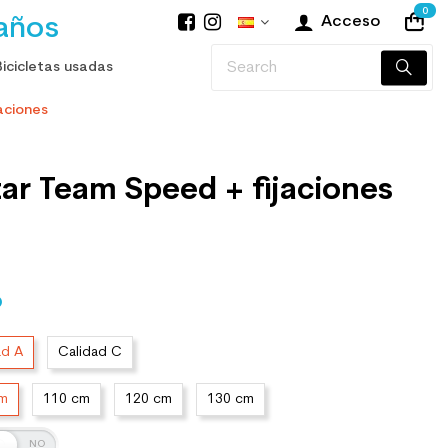
0
años
Acceso
Bicicletas usadas
aciones
ar Team Speed + fijaciones
O
ad A
Calidad C
cm
110 cm
120 cm
130 cm