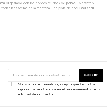
sta
preparado con los bordes rellenos de
polvo.
Tolerante y
r todas las facetas de la montaña. Una pista de esquí
versátil
SUSCRIBIR
o
Al enviar este formulario, acepto que los datos
ingresados se utilizarán en el procesamiento de mi
solicitud de contacto.