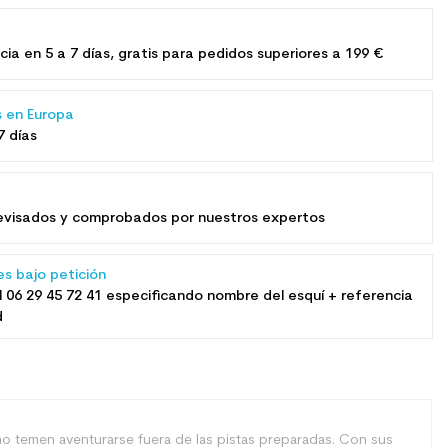
e
cia en 5 a 7 días, gratis para pedidos superiores a 199 €
s en Europa
7 días
​revisados ​​y comprobados por nuestros expertos
es bajo petición
l
06 29 45 72 41
especificando nombre del esquí + referencia
d
o temen aventurarse fuera de las pistas preparadas. Con sus