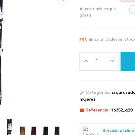
Ajustar mis esquís
gratis
Últimas unidades en stoc

edit
Categories:
Esquí usad
mujeres
announcement
Referencia:
16352_q20
Servicio al clie