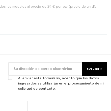
dos los modelos al precio de 29 € por par (precio de un día
SUSCRIBIR
Al enviar este formulario, acepto que los datos
ingresados se utilizarán en el procesamiento de mi
solicitud de contacto.
arato para mujeres