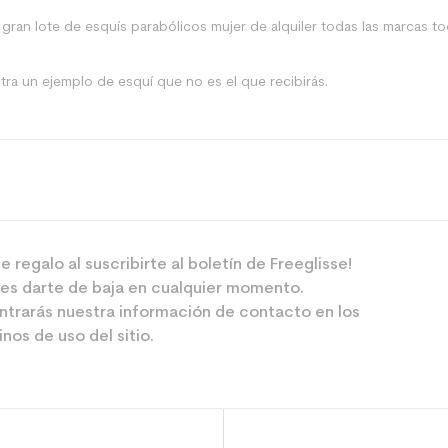
ran lote de esquís parabólicos mujer de alquiler todas las marcas to
tra un ejemplo de esquí que no es el que recibirás.
Pista
Mujer
e regalo al suscribirte al boletín de Freeglisse!
es darte de baja en cualquier momento.
Ocio
ntrarás nuestra información de contacto en los
nos de uso del sitio.
 el planeta (en kg)
3.9
esquí usado b