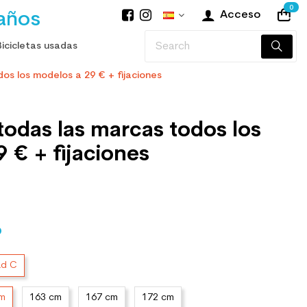
0
años
Acceso
Bicicletas usadas
os los modelos a 29 € + fijaciones
todas las marcas todos los
 € + fijaciones
O
ad C
cm
163 cm
167 cm
172 cm