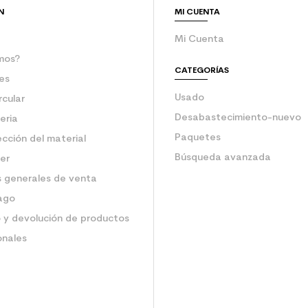
N
MI CUENTA
Mi Cuenta
mos?
CATEGORÍAS
es
Usado
rcular
Desabastecimiento-nuevo
eria
Paquetes
ección del material
Búsqueda avanzada
ler
 generales de venta
ago
 y devolución de productos
onales