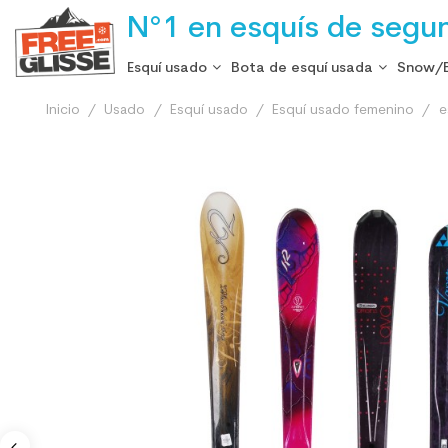
N°1 en esquís de segu
Esquí usado
Bota de esquí usada
Snow/
Inicio
Usado
Esquí usado
Esquí usado femenino
e