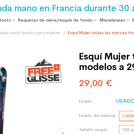
nda mano en Francia durante 30 
Boots
Raquetas de nieve/esquís de fondo
Misceláneas
squí usado barato para mujeres
Esquí Mujer todas las marcas tod
Esquí Mujer 
modelos a 29
29,00 €
USAD
Estado :
Estado del material:
Calid
Tamaño esquís:
162 