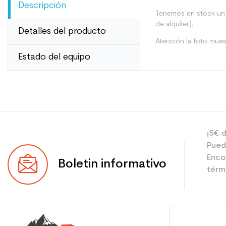
Descripción
Tenemos en stock un g
de alquiler).
Detalles del producto
Atención la foto mues
Estado del equipo
Tipo
Usuario
¡5€ d
Pued
Nivel
Enco
Boletin informativo
térmi
Ahorro de CO2 para
Type de produit