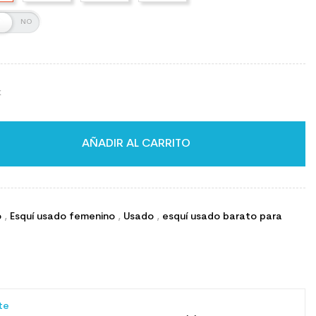
k
AÑADIR AL CARRITO
o
,
Esquí usado femenino
,
Usado
,
esquí usado barato para
nte