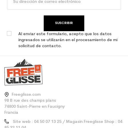
Type de produit
Esquí de mujer usado de
ocio
SUSCRIBIR
Al enviar este formulario, acepto que los datos
ingresados se utilizarán en el procesamiento de mi
solicitud de contacto.
Freeglisse.com
98 B rue des champs plans
74800 Saint-Pierre en Faucigny
Francia
Site web : 04 50 07 13 25 / Magasin Freeglisse Shop : 04
85 22 11 04