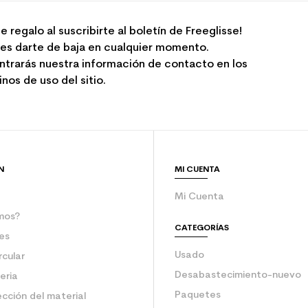
e regalo al suscribirte al boletín de Freeglisse!
es darte de baja en cualquier momento.
ntrarás nuestra información de contacto en los
nos de uso del sitio.
N
MI CUENTA
Mi Cuenta
mos?
CATEGORÍAS
es
Usado
rcular
Desabastecimiento-nuevo
eria
Paquetes
ección del material