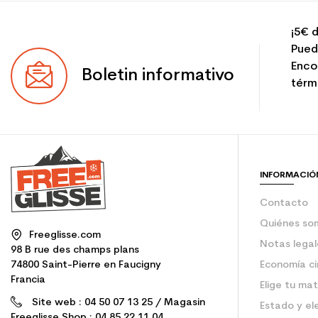
¡5€ d
Pued
Enco
Boletin informativo
térmi
INFORMACIÓ
Contacto
Quiénes so
Freeglisse.com
Notas legal
98 B rue des champs plans
74800 Saint-Pierre en Faucigny
Economía ci
Francia
Elige tu mat
Site web : 04 50 07 13 25 / Magasin
Estado y el
Freeglisse Shop : 04 85 22 11 04