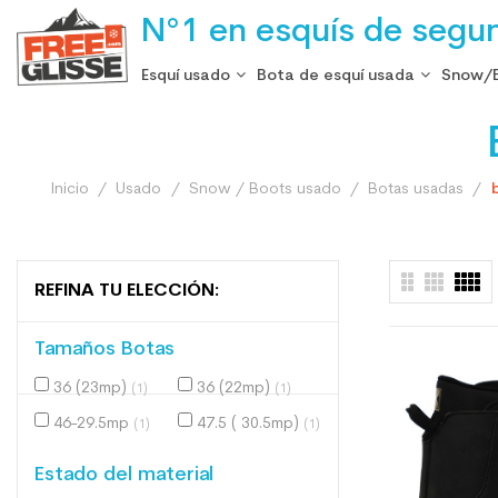
N°1 en esquís de segu
Esquí usado
Bota de esquí usada
Snow/
Inicio
Usado
Snow / Boots usado
Botas usadas
REFINA TU ELECCIÓN:
Tamaños Botas
36 (23mp)
36 (22mp)
(1)
(1)
46-29.5mp
47.5 ( 30.5mp)
(1)
(1)
Estado del material