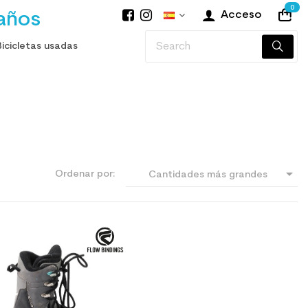
0
años
Acceso
Bicicletas usadas
O

Ordenar por:
Cantidades más grandes
primero