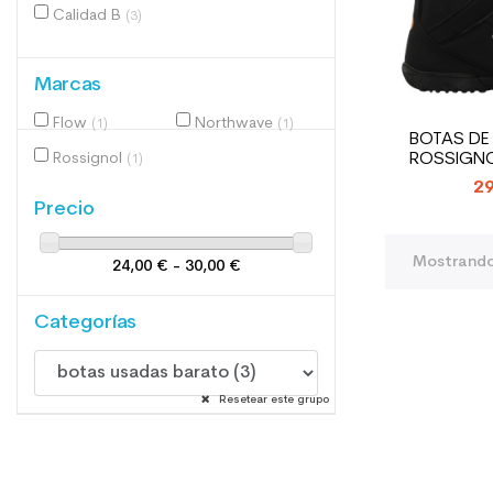
Calidad B
(3)
Marcas
Flow
Northwave
(1)
(1)
BOTAS D
Rossignol
ROSSIGNO
(1)
29
Precio
Mostrando 
24,00 € - 30,00 €
Categorías
Resetear este grupo