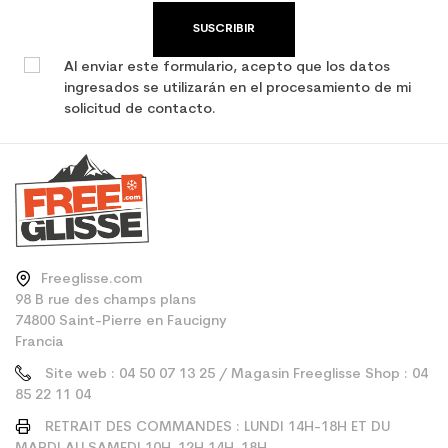
SUSCRIBIR
Al enviar este formulario, acepto que los datos
ingresados se utilizarán en el procesamiento de mi
solicitud de contacto.
Freeglisse.com
98 B rue des champs plans
74800 Saint-Pierre en Faucigny
Francia
Site web : 04 50 07 13 25 / Magasin Freeglisse Shop : 04
85 22 11 04
RETRAIT DES COMMANDES : LUNDI 14H-18H ET DU