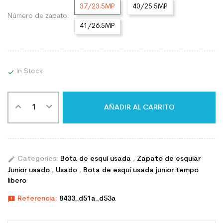
37/23.5MP
40/25.5MP
Número de zapato:
41/26.5MP
In Stock

AÑADIR AL CARRITO
edit
Categories:
Bota de esquí usada
,
Zapato de esquiar
Junior usado
,
Usado
,
Bota de esquí usada junior tempo
libero
announcement
Referencia:
8433_d51a_d53a