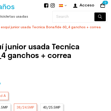
0
años
Acceso
Bicicletas usadas
esquí junior usada Tecnica Bonafide 60_4 ganchos + correa
í junior usada Tecnica
_4 ganchos + correa
O
ad A
3.5MP
38/24.5MP
40/25.5MP