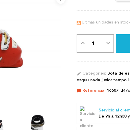
Últimas unidades en stoc

edit
Categories:
Bota de es
esquí usada junior tempo l
announcement
Referencia:
16607_d47c
Servicio al clie
De 9h a 12h30 y