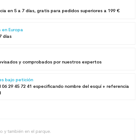
e
cia en 5 a 7 días, gratis para pedidos superiores a 199 €
s en Europa
7 días
​revisados ​​y comprobados por nuestros expertos
es bajo petición
l
06 29 45 72 41
especificando nombre del esquí + referencia
d
vo y también en el parque.