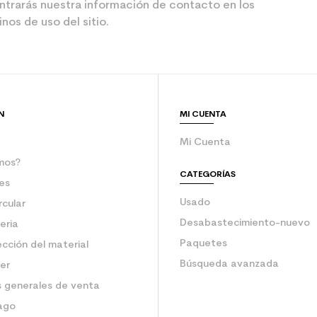
ntrarás nuestra información de contacto en los
nos de uso del sitio.
N
MI CUENTA
Mi Cuenta
mos?
CATEGORÍAS
es
Usado
rcular
Desabastecimiento-nuevo
eria
Paquetes
ección del material
Búsqueda avanzada
ler
 generales de venta
ago