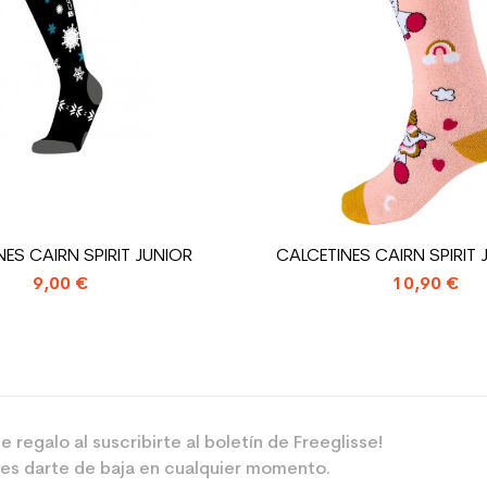
 el planeta (en kg)
1.31
Bota de esquí 
ES CAIRN SPIRIT JUNIOR
CALCETINES CAIRN SPIRIT 
9,00 €
10,90 €
e regalo al suscribirte al boletín de Freeglisse!
es darte de baja en cualquier momento.