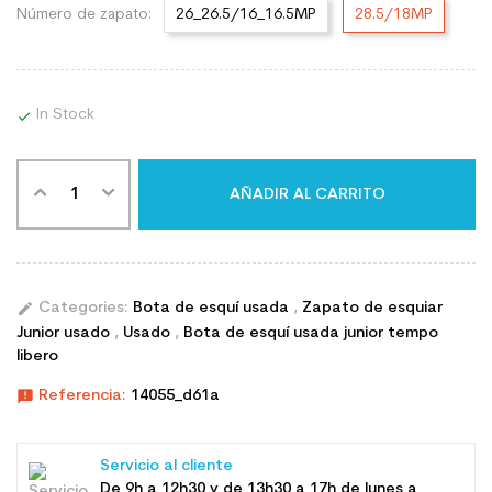
Número de zapato:
26_26.5/16_16.5MP
28.5/18MP
In Stock

AÑADIR AL CARRITO
edit
Categories:
Bota de esquí usada
,
Zapato de esquiar
Junior usado
,
Usado
,
Bota de esquí usada junior tempo
libero
announcement
Referencia:
14055_d61a
Servicio al cliente
De 9h a 12h30 y de 13h30 a 17h de lunes a