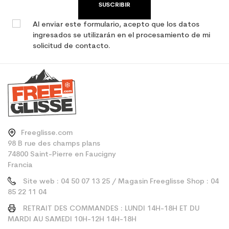
SUSCRIBIR
Al enviar este formulario, acepto que los datos
ingresados se utilizarán en el procesamiento de mi
solicitud de contacto.
Freeglisse.com
98 B rue des champs plans
74800 Saint-Pierre en Faucigny
Francia
Site web : 04 50 07 13 25 / Magasin Freeglisse Shop : 04
85 22 11 04
RETRAIT DES COMMANDES : LUNDI 14H-18H ET DU
MARDI AU SAMEDI 10H-12H 14H-18H