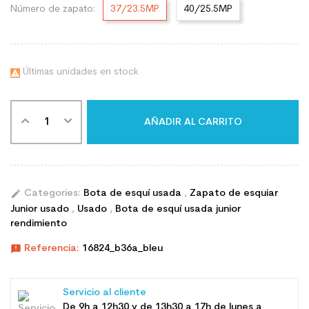
Número de zapato:
37/23.5MP
40/25.5MP
Últimas unidades en stock

AÑADIR AL CARRITO
edit
Categories:
Bota de esquí usada
,
Zapato de esquiar
Junior usado
,
Usado
,
Bota de esquí usada junior
rendimiento
announcement
Referencia:
16824_b36a_bleu
Servicio al cliente
De 9h a 12h30 y de 13h30 a 17h de lunes a