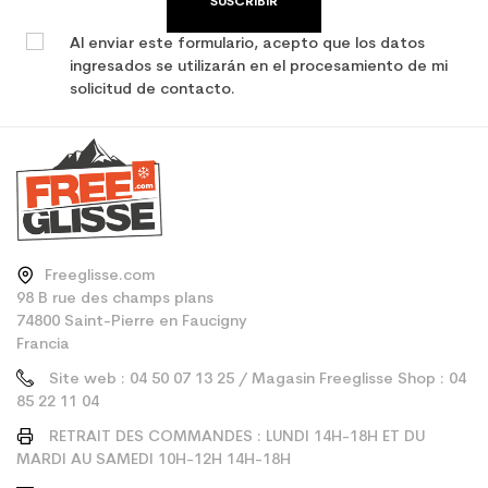
SUSCRIBIR
Al enviar este formulario, acepto que los datos
ingresados se utilizarán en el procesamiento de mi
solicitud de contacto.
Freeglisse.com
98 B rue des champs plans
74800 Saint-Pierre en Faucigny
Francia
Site web : 04 50 07 13 25 / Magasin Freeglisse Shop : 04
85 22 11 04
RETRAIT DES COMMANDES : LUNDI 14H-18H ET DU
MARDI AU SAMEDI 10H-12H 14H-18H