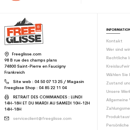
INFORMATIO
Kontakt
Wer sind wi
Freeglisse.com
Rechtliche 
98 B rue des champs plans
74800 Saint-Pierre en Faucigny
Kreislaufwi
Frankreich
Wählen Sie 
Site web : 04 50 07 13 25 / Magasin
Zustand un
Freeglisse Shop : 04 85 22 11 04
Unsere Wer
RETRAIT DES COMMANDES : LUNDI
Allgemeine
14H-18H ET DU MARDI AU SAMEDI 10H-12H
Zahlungsm
14H-18H
Produktaus
serviceclient@freeglisse.com
Persönliche