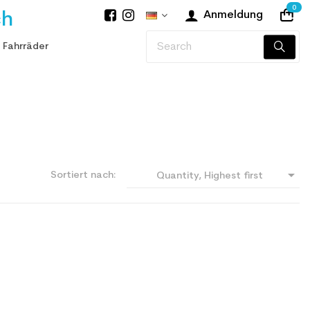
0
ch
Anmeldung
 Fahrräder

Sortiert nach:
Quantity, Highest first