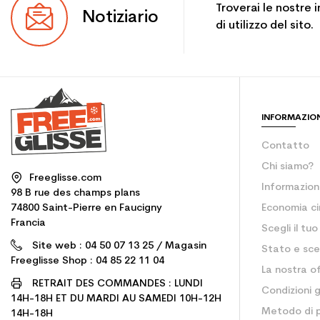
Troverai le nostre 
Notiziario
di utilizzo del sito.
INFORMAZIO
Contatto
Chi siamo?
Freeglisse.com
Informazioni
98 B rue des champs plans
74800 Saint-Pierre en Faucigny
Economia ci
Francia
Scegli il tu
Site web : 04 50 07 13 25 / Magasin
Stato e sce
Freeglisse Shop : 04 85 22 11 04
La nostra of
RETRAIT DES COMMANDES : LUNDI
Condizioni g
14H-18H ET DU MARDI AU SAMEDI 10H-12H
Metodo di
14H-18H