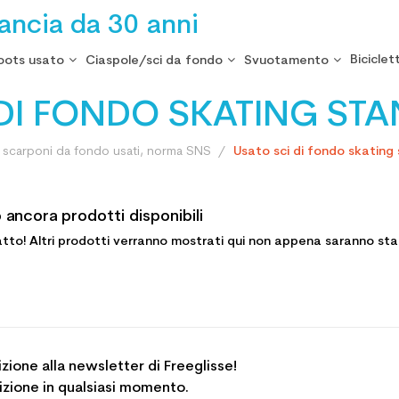
rancia da 30 anni
Biciclet
oots usato
Ciaspole/sci da fondo
Svuotamento
 DI FONDO SKATING ST
e scarponi da fondo usati, norma SNS
Usato sci di fondo skatin
 ancora prodotti disponibili
tto! Altri prodotti verranno mostrati qui non appena saranno stat
rizione alla newsletter di Freeglisse!
crizione in qualsiasi momento.