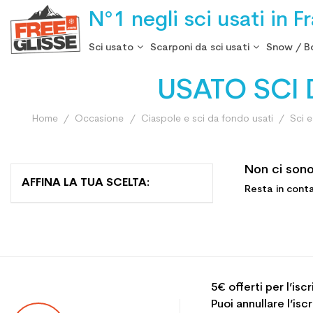
N°1 negli sci usati in F
Sci usato
Scarponi da sci usati
Snow / B
USATO SCI
Home
Occasione
Ciaspole e sci da fondo usati
Sci 
Non ci sono
AFFINA LA TUA SCELTA:
Resta in conta
5€ offerti per l’isc
Puoi annullare l’is