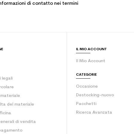
informazioni di contatto nei termini
NE
IL MIO ACCOUNT
Il Mio Account
CATEGORIE
 legali
Occasione
rcolare
Destocking-nuovo
o materiale
Pacchetti
lta del materiale
Ricerca Avanzata
ficina
enerali di vendita
 pagamento