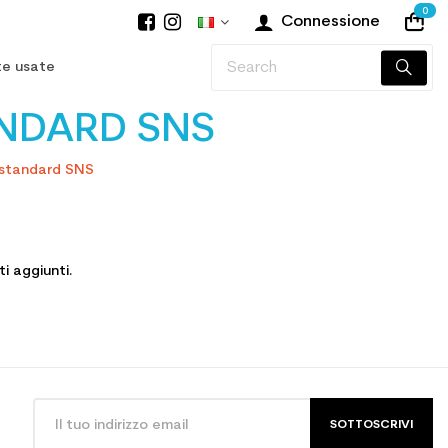
0
Connessione
te usate
ANDARD SNS
g standard SNS
i aggiunti.
SOTTOSCRIVI