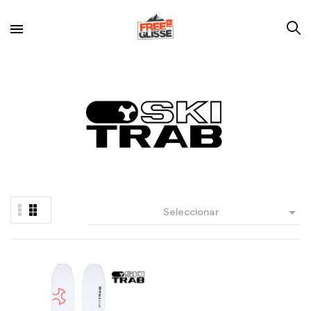

Seleccionar