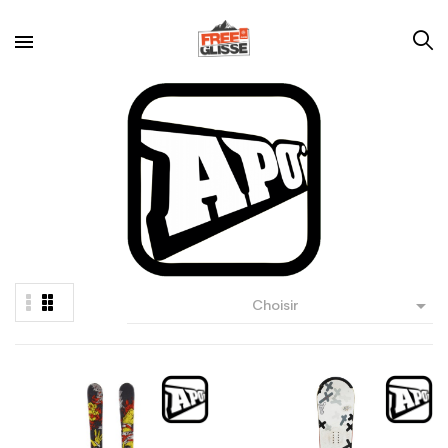

Choisir