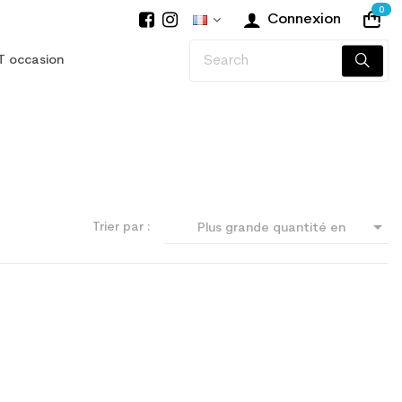
0
Connexion
T occasion

Trier par :
Plus grande quantité en
premier