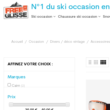
N°1 du ski occasion en
Ski occasion
Chaussure ski occasion
Sno
Accueil
Occasion
Divers / déco vintage
Accessoire
AFFINEZ VOTRE CHOIX :
Marques
Cairn
(2)
Prix