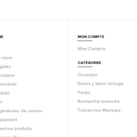
NS
MON COMPTE
Mon Compte
-nous
CATÉGORIES
gales
Occasion
rculaire
Divers / déco vintage
matériel
Packs
ériel
Recherche avancée
er
Toutes nos Marques
générales de ventes
aiement
retour produits