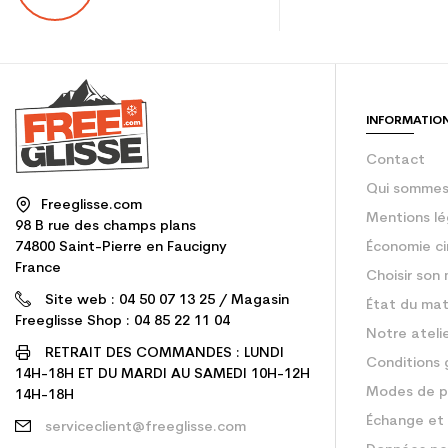
INFORMATIO
Contact
Qui sommes
Freeglisse.com
Mentions lé
98 B rue des champs plans
74800 Saint-Pierre en Faucigny
Économie ci
France
Choisir son 
Site web : 04 50 07 13 25 / Magasin
État du mat
Freeglisse Shop : 04 85 22 11 04
Notre ateli
RETRAIT DES COMMANDES : LUNDI
Conditions 
14H-18H ET DU MARDI AU SAMEDI 10H-12H
Modes de p
14H-18H
Échange et 
serviceclient@freeglisse.com