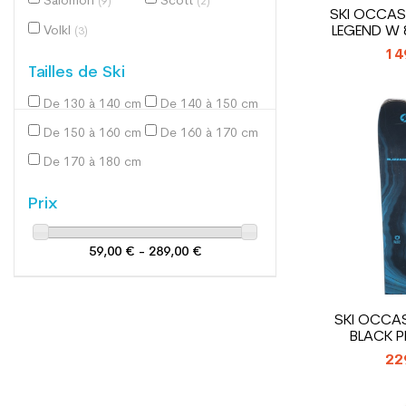
Salomon
Scott
(9)
(2)
SKI OCCAS
LEGEND W 
Volkl
(3)
14
Tailles de Ski
De 130 à 140 cm
De 140 à 150 cm
(3)
(27)
De 150 à 160 cm
De 160 à 170 cm
(65)
(66)
De 170 à 180 cm
(17)
Prix
59,00 € - 289,00 €
SKI OCCAS
BLACK P
FI
22