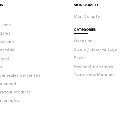
NS
MON COMPTE
Mon Compte
-nous
CATÉGORIES
gales
Occasion
rculaire
Divers / déco vintage
matériel
Packs
ériel
Recherche avancée
er
Toutes nos Marques
générales de ventes
aiement
retour produits
rsonnelles