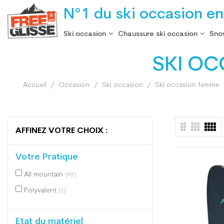
N°1 du ski occasion en
Ski occasion
Chaussure ski occasion
Sno
SKI OC
Accueil
Occasion
Ski occasion
Ski occasion femme
AFFINEZ VOTRE CHOIX :
Votre Pratique
All mountain
(99)
Polyvalent
(2)
Etat du matériel