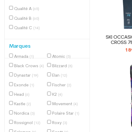
Qualité A
(65)
Qualité B
(60)
Qualité C
(14)
SKI OCCASI
CROSS 78
Marques
18
Armada
Atomic
(1)
(5)
Black Crows
Blizzard
(4)
(8)
Dynastar
Elan
(19)
(12)
Exonde
Fischer
(1)
(2)
Head
K2
(6)
(4)
Kastle
Movement
(2)
(4)
Nordica
Polaire Star
(3)
(1)
Rossignol
Roxy
(12)
(3)