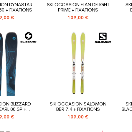
ION DYNASTAR
SKI OCCASION ELAN DELIGHT
SK
80 + FIXATIONS
PRIME + FIXATIONS
9,00 €
109,00 €
ION BLIZZARD
SKI OCCASION SALOMON
SK
EARL 88 SP +
BBR 7.4 + FIXATIONS
BLAC
XATIONS
9,00 €
109,00 €