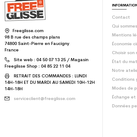
INFORMATIO
Contact
Qui sommes
Freeglisse.com
Mentions lé
98 B rue des champs plans
74800 Saint-Pierre en Faucigny
Économie ci
France
Choisir son 
Site web : 04 50 07 13 25 / Magasin
État du mat
Freeglisse Shop : 04 85 22 11 04
Notre ateli
RETRAIT DES COMMANDES : LUNDI
Conditions 
14H-18H ET DU MARDI AU SAMEDI 10H-12H
Modes de p
14H-18H
Échange et 
serviceclient@freeglisse.com
Données pe