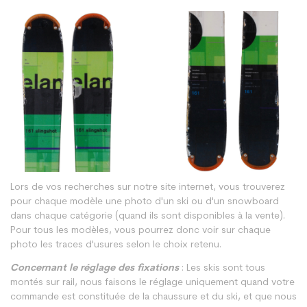
Lors de vos recherches sur notre site internet, vous trouverez
pour chaque modèle une photo d'un ski ou d'un snowboard
dans chaque catégorie (quand ils sont disponibles à la vente).
Pour tous les modèles, vous pourrez donc voir sur chaque
photo les traces d'usures selon le choix retenu.
Concernant le réglage des fixations
: Les skis sont tous
montés sur rail, nous faisons le réglage uniquement quand votre
commande est constituée de la chaussure et du ski, et que nous