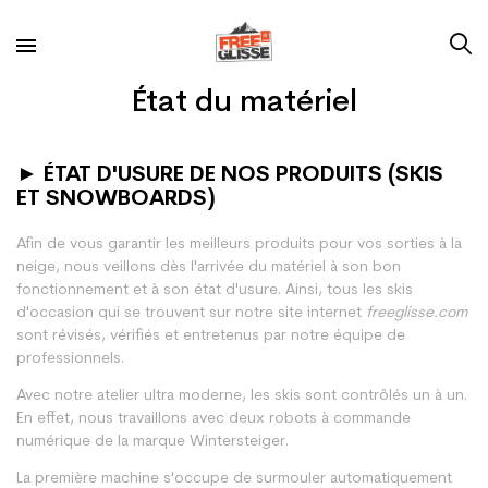
État du matériel
►
ÉTAT D'USURE DE NOS PRODUITS (SKIS
ET SNOWBOARDS)
Afin de vous garantir les meilleurs produits pour vos sorties à la
neige, nous veillons dès l'arrivée du matériel à son bon
fonctionnement et à son état d'usure. Ainsi, tous les skis
d'occasion qui se trouvent sur notre site internet
freeglisse.com
sont révisés, vérifiés et entretenus par notre équipe de
professionnels.
Avec notre atelier ultra moderne, les skis sont contrôlés un à un.
En effet, nous travaillons avec deux robots à commande
numérique de la marque Wintersteiger.
La première machine s'occupe de surmouler automatiquement