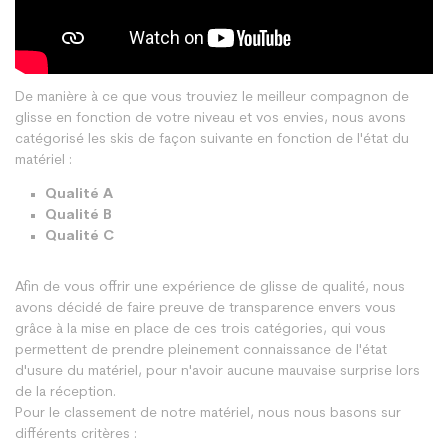
De manière à ce que vous trouviez le meilleur compagnon de
glisse en fonction de votre niveau et vos envies, nous avons
catégorisé les skis de façon suivante en fonction de l'état du
matériel :
Qualité A
Qualité B
Qualité C
Afin de vous offrir une expérience de glisse de qualité, nous
avons décidé de faire preuve de transparence envers vous
grâce à la mise en place de ces trois catégories, qui vous
permettent de prendre pleinement connaissance de l'état
d'usure du matériel, pour n'avoir aucune mauvaise surprise lors
de la réception.
Pour le classement de notre matériel, nous nous basons sur
différents critères :