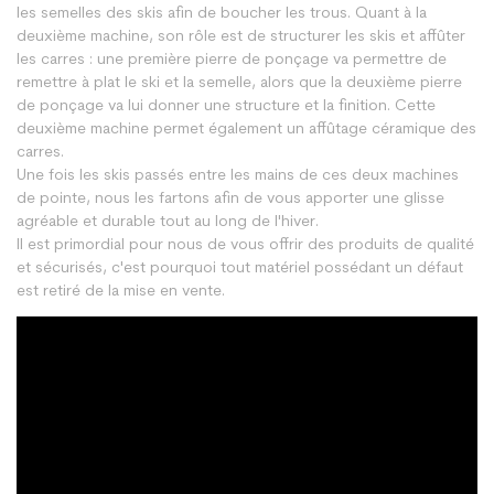
les semelles des skis afin de boucher les trous. Quant à la
deuxième machine, son rôle est de structurer les skis et affûter
les carres : une première pierre de ponçage va permettre de
remettre à plat le ski et la semelle, alors que la deuxième pierre
de ponçage va lui donner une structure et la finition. Cette
deuxième machine permet également un affûtage céramique des
carres.
Une fois les skis passés entre les mains de ces deux machines
de pointe, nous les fartons afin de vous apporter une glisse
agréable et durable tout au long de l'hiver.
Il est primordial pour nous de vous offrir des produits de qualité
et sécurisés, c'est pourquoi tout matériel possédant un défaut
est retiré de la mise en vente.