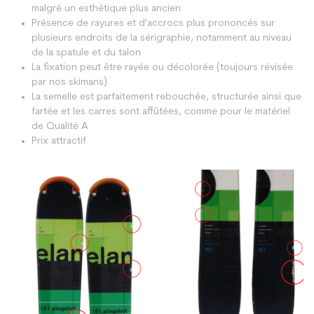
malgré un esthétique plus ancien
Présence de rayures et d'accrocs plus prononcés sur
plusieurs endroits de la sérigraphie, notamment au niveau
de la spatule et du talon
La fixation peut être rayée ou décolorée (toujours révisée
par nos skimans)
La semelle est parfaitement rebouchée, structurée ainsi que
fartée et les carres sont affûtées, comme pour le matériel
de Qualité A
Prix attractif