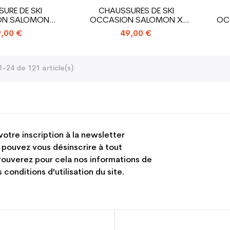
URE DE SKI
CHAUSSURES DE SKI
ON SALOMON
OCCASION SALOMON X
OC
70/77/60/550
ACCESS R80 WIDE
,00 €
49,00 €
1-24 de 121 article(s)
votre inscription à la newsletter
 pouvez vous désinscrire à tout
ouverez pour cela nos informations de
 conditions d'utilisation du site.