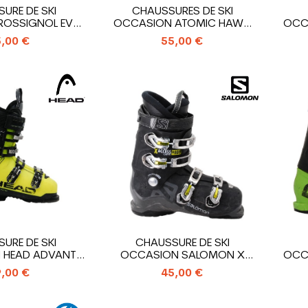
URE DE SKI
CHAUSSURES DE SKI
ROSSIGNOL EVO
OCCASION ATOMIC HAWX
OCC
R
MAGNA R 80/S
,00 €
55,00 €
URE DE SKI
CHAUSSURE DE SKI
 HEAD ADVANT
OCCASION SALOMON X
OCC
DGE 85
ACCESS R80 WIDE
,00 €
45,00 €