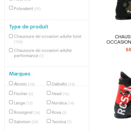
Polyvalent
(57)
Type de produit
Chaussure ski occasion adulte loisir
CHAUSS
OCCASION
(120)
E
55
Chaussure ski occasion adulte
performance
(1)
Marques
Atomic
Dalbello
(10)
(13)
Fischer
Head
(6)
(16)
Lange
Nordica
(12)
(14)
Rossignol
Roxa
(16)
(2)
Salomon
Tecnica
(25)
(7)