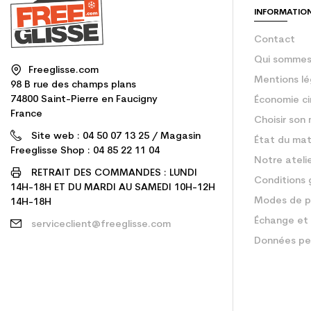
INFORMATIO
Contact
Qui sommes
Freeglisse.com
Mentions lé
98 B rue des champs plans
74800 Saint-Pierre en Faucigny
Économie ci
France
Choisir son 
Site web : 04 50 07 13 25 / Magasin
État du mat
Freeglisse Shop : 04 85 22 11 04
Notre ateli
RETRAIT DES COMMANDES : LUNDI
Conditions 
14H-18H ET DU MARDI AU SAMEDI 10H-12H
Modes de p
14H-18H
Échange et 
serviceclient@freeglisse.com
Données pe