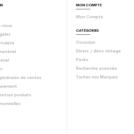
NS
MON COMPTE
Mon Compte
-nous
CATÉGORIES
gales
Occasion
rculaire
Divers / déco vintage
matériel
Packs
ériel
Recherche avancée
er
Toutes nos Marques
générales de ventes
aiement
retour produits
rsonnelles