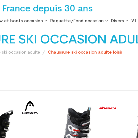
 France depuis 30 ans
VT
w et boots occasion
Raquette/Fond occasion
Divers
E SKI OCCASION ADULT
 ski occasion adulte
Chaussure ski occasion adulte loisir