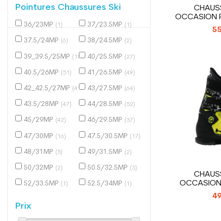
Pointures Chaussures Ski
CHAUSS
OCCASION 
36/23MP
37/23.5MP
(1)
(1)
55
37.5/24MP
38/24.5MP
(6)
(2)
39_39.5/25MP
40/25.5MP
(10)
(27)
40.5/26MP
41/26.5MP
(51)
(49)
42_42.5/27MP
43/27.5MP
(41)
(64)
43.5/28MP
44/28.5MP
(47)
(52)
45/29MP
46/29.5MP
(42)
(37)
47/30MP
47.5/30.5MP
(16)
(17)
48/31MP
49/31.5MP
(5)
(2)
50/32MP
50.5/32.5MP
(2)
(3)
CHAUSS
OCCASION
52/33.5MP
52.5/34MP
(1)
(1)
E
49
Prix