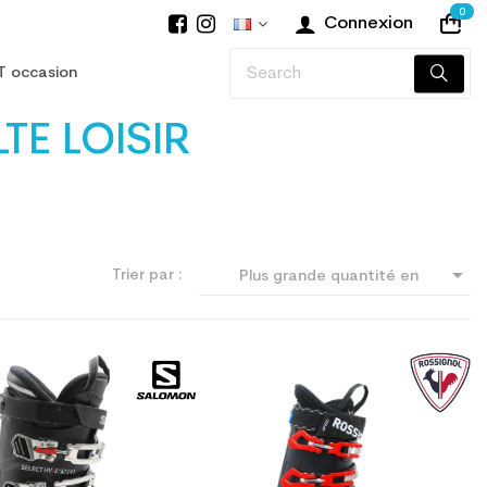
0
Connexion
T occasion
E LOISIR

Trier par :
Plus grande quantité en
premier