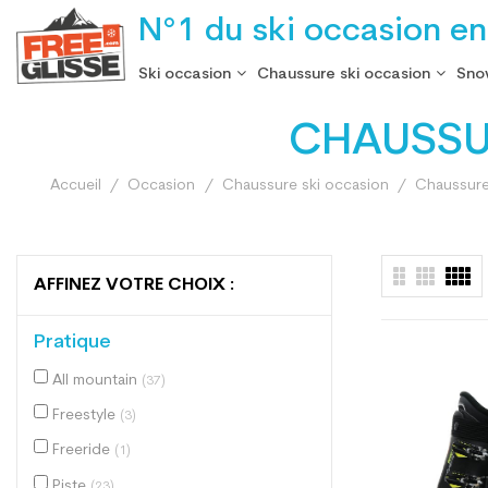
N°1 du ski occasion en
Ski occasion
Chaussure ski occasion
Sno
CHAUSSUR
Accueil
Occasion
Chaussure ski occasion
Chaussure
AFFINEZ VOTRE CHOIX :
Pratique
All mountain
(37)
Freestyle
(3)
Freeride
(1)
Piste
(23)