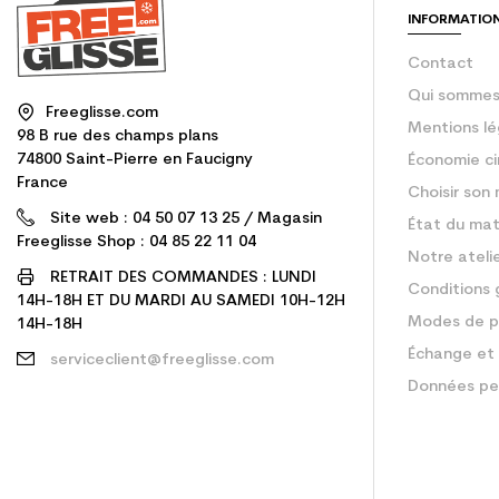
INFORMATIO
Contact
Qui sommes
Freeglisse.com
Mentions lé
98 B rue des champs plans
74800 Saint-Pierre en Faucigny
Économie ci
France
Choisir son 
Site web : 04 50 07 13 25 / Magasin
État du mat
Freeglisse Shop : 04 85 22 11 04
Notre ateli
RETRAIT DES COMMANDES : LUNDI
Conditions 
14H-18H ET DU MARDI AU SAMEDI 10H-12H
Modes de p
14H-18H
Échange et 
serviceclient@freeglisse.com
Données pe