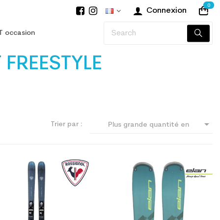
0
Connexion
T occasion
 FREESTYLE

Trier par :
Plus grande quantité en
premier