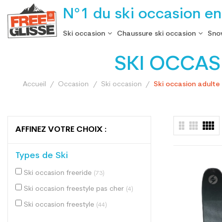
N°1 du ski occasion en
Ski occasion
Chaussure ski occasion
Sno
SKI OCCASI
Accueil
Occasion
Ski occasion
Ski occasion adulte 
AFFINEZ VOTRE CHOIX :
Types de Ski
Ski occasion freeride
(73)
Ski occasion freestyle pas cher
(4)
Ski occasion freestyle
(44)