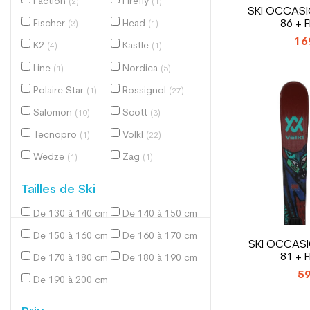
Faction
Firefly
(2)
(1)
SKI OCCASI
86 + 
Fischer
Head
(3)
(1)
16
K2
Kastle
(4)
(1)
Line
Nordica
(1)
(5)
Polaire Star
Rossignol
(1)
(27)
Salomon
Scott
(10)
(3)
Tecnopro
Volkl
(1)
(22)
Wedze
Zag
(1)
(1)
Tailles de Ski
De 130 à 140 cm
De 140 à 150 cm
(12)
(15)
De 150 à 160 cm
De 160 à 170 cm
(35)
(73)
SKI OCCASI
81 + 
De 170 à 180 cm
De 180 à 190 cm
(61)
(26)
59
De 190 à 200 cm
(4)