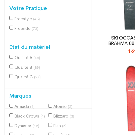
Votre Pratique
Freestyle
(48)
Freeride
(73)
SKI OCCAS
BRAHMA 88 
Etat du matériel
16
Qualité A
(48)
Qualité B
(89)
Qualité C
(27)
Marques
Armada
Atomic
(1)
(5)
Black Crows
Blizzard
(4)
(3)
Dynastar
Elan
(18)
(5)