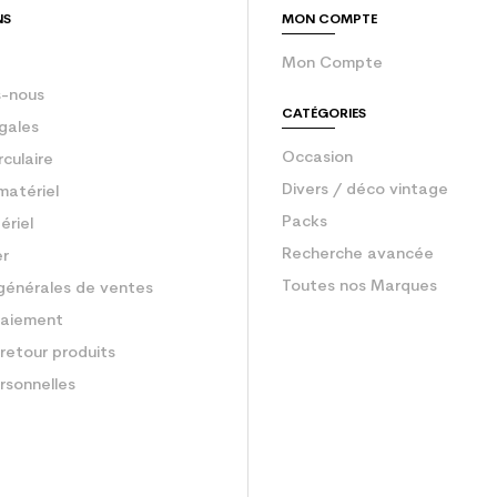
NS
MON COMPTE
Mon Compte
-nous
CATÉGORIES
gales
Occasion
rculaire
Divers / déco vintage
matériel
Packs
ériel
Recherche avancée
er
Toutes nos Marques
générales de ventes
aiement
retour produits
rsonnelles