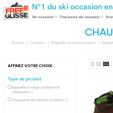
N°1 du ski occasion en
Ski occasion
Chaussure ski occasion
Sno
CHAU
Accueil
Occasion
Raquette et Fond occasion
Raquet
AFFINEZ VOTRE CHOIX :
Type de produit
Raquette à neige occasion et
chaussure
(1)
Chaussure de marche occasion
(4)