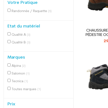
Votre Pratique
Randonnée / Raquette
(5)
Etat du matériel
CHAUSSURE
Qualité A
PÉDESTRE O
(3)
S
29
Qualité B
(3)
Marques
Alpina
(2)
Salomon
(1)
Tecnica
(1)
Toutes marques
(1)
Prix