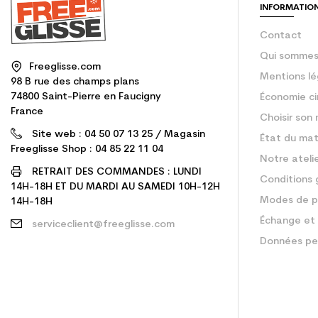
INFORMATIO
Contact
Qui sommes
Freeglisse.com
Mentions lé
98 B rue des champs plans
74800 Saint-Pierre en Faucigny
Économie ci
France
Choisir son 
Site web : 04 50 07 13 25 / Magasin
État du mat
Freeglisse Shop : 04 85 22 11 04
Notre ateli
RETRAIT DES COMMANDES : LUNDI
Conditions 
14H-18H ET DU MARDI AU SAMEDI 10H-12H
Modes de p
14H-18H
Échange et 
serviceclient@freeglisse.com
Données pe