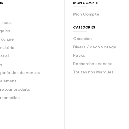
NS
MON COMPTE
Mon Compte
-nous
CATÉGORIES
gales
Occasion
rculaire
Divers / déco vintage
matériel
Packs
ériel
Recherche avancée
er
Toutes nos Marques
générales de ventes
aiement
retour produits
rsonnelles