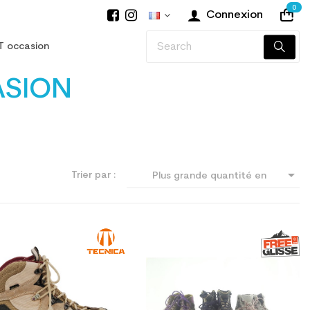
0
Connexion
T occasion
ASION

Trier par :
Plus grande quantité en
premier