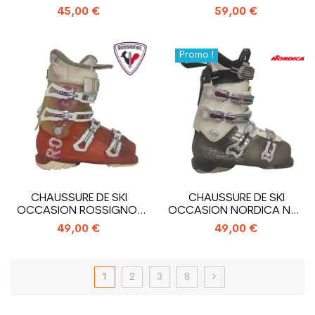
SPORTMACHINE 85 XWR
SPEEDMACHINE 95R W
45,00 €
59,00 €
Promo !
CHAUSSURE DE SKI
CHAUSSURE DE SKI
OCCASION ROSSIGNOL
OCCASION NORDICA NXT
ALLTRACK
N3R W
49,00 €
49,00 €
1
2
3
8