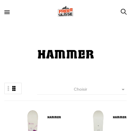

Choisir