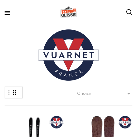

Choisir