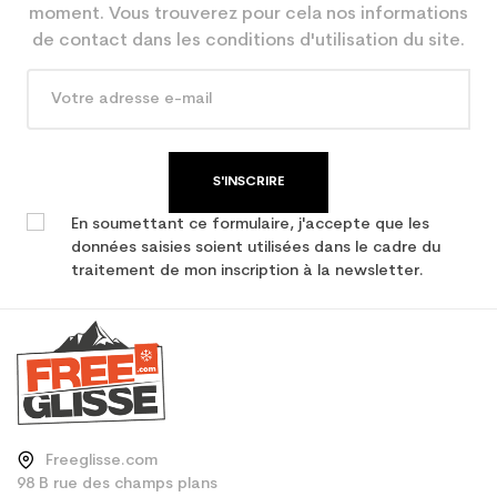
En achetant d'occasion :
3.9
moment. Vous trouverez pour cela nos informations
Economie CO² (en kg)
de contact dans les conditions d'utilisation du site.
Type de produit
Ski occasion femme all
mountain
S'INSCRIRE
En soumettant ce formulaire, j'accepte que les
données saisies soient utilisées dans le cadre du
traitement de mon inscription à la newsletter.
Freeglisse.com
98 B rue des champs plans