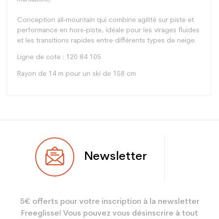
Conception all-mountain qui combine agilité sur piste et
performance en hors-piste, idéale pour les virages fluides
et les transitions rapides entre différents types de neige.
Ligne de cote : 120 84 105
Rayon de 14 m pour un ski de 158 cm
Type
All mountain
Newsletter
Utilisateur
Femme
Niveau
Loisir sport
5€ offerts pour votre inscription à la newsletter
Coloris
Bleu
Freeglisse! Vous pouvez vous désinscrire à tout