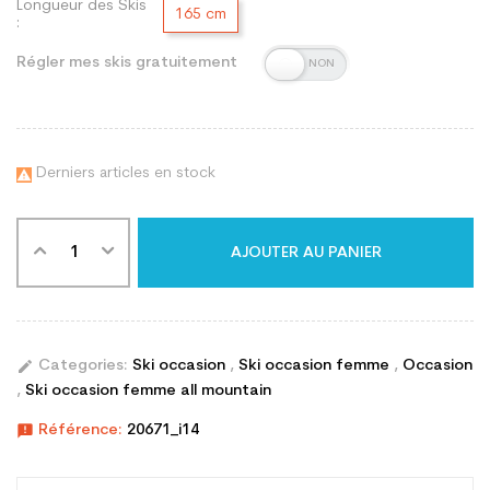
Longueur des Skis
165 cm
:
Régler mes skis gratuitement
Derniers articles en stock

AJOUTER AU PANIER
edit
Categories:
Ski occasion
,
Ski occasion femme
,
Occasion
,
Ski occasion femme all mountain
announcement
Référence:
20671_i14