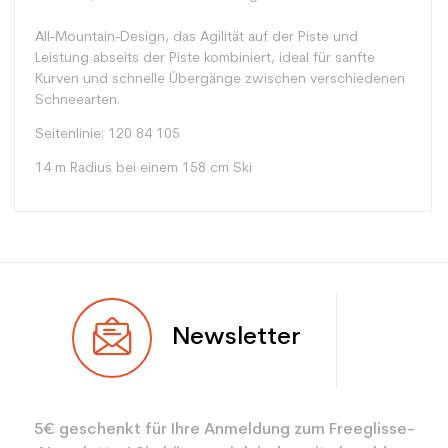
All-Mountain-Design, das Agilität auf der Piste und
Leistung abseits der Piste kombiniert, ideal für sanfte
Kurven und schnelle Übergänge zwischen verschiedenen
Schneearten.
Seitenlinie: 120 84 105
14 m Radius bei einem 158 cm Ski
Typ
Alle Berge
Newsletter
Benutzer
Frau
Ebene
Sportliche Freizeit
5€ geschenkt für Ihre Anmeldung zum Freeglisse-
Farbe
Blau