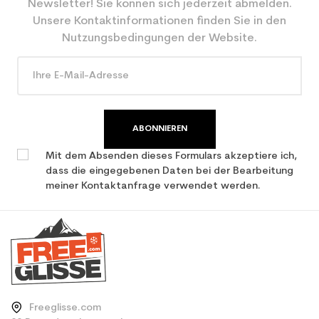
Newsletter! Sie können sich jederzeit abmelden.
CO2-Einsparungen für
3.9
Unsere Kontaktinformationen finden Sie in den
den Planeten (in kg)
Nutzungsbedingungen der Website.
Type de produit
Frauen benutzten Ski all
mountain / allround
ABONNIEREN
Mit dem Absenden dieses Formulars akzeptiere ich,
dass die eingegebenen Daten bei der Bearbeitung
meiner Kontaktanfrage verwendet werden.
Freeglisse.com