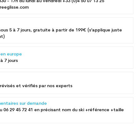
h30 - 17h du lundi au vendredi +33 (0)4 50 07 13 25
reeglisse.com
sous 5 à 7 jours, gratuite à partir de 199€ (s'applique juste
nt)
s en europe
 à 7 jours
révisés et vérifiés par nos experts
entaires sur demande
au
06 29 45 72 41
en précisant nom du ski +référence +taille