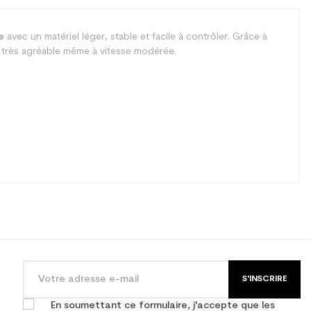
e
avec un matériel léger, stable et facile à contrôler. Grâce à
ste très agréable même à vitesse modérée.
S'INSCRIRE
En soumettant ce formulaire, j'accepte que les