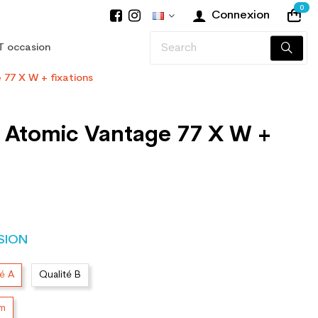
0
Connexion
T occasion
 77 X W + fixations
n Atomic Vantage 77 X W +
SION
té A
Qualité B
cm