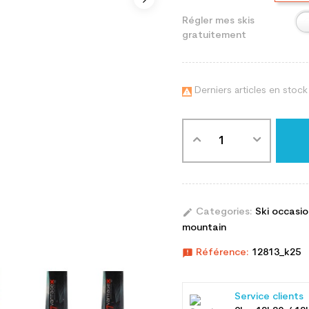
Régler mes skis
gratuitement
Derniers articles en stock

edit
Categories:
Ski occasi
mountain
announcement
Référence:
12813_k25
Service clients