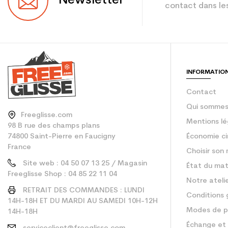
Newsletter
contact dans les
Coloris
Utilisateur - Confi
En achetant d'occa
INFORMATIO
Type de produit
Contact
Qui sommes
Freeglisse.com
Mentions lé
98 B rue des champs plans
74800 Saint-Pierre en Faucigny
Économie ci
France
Choisir son 
Site web : 04 50 07 13 25 / Magasin
État du mat
Freeglisse Shop : 04 85 22 11 04
Notre ateli
RETRAIT DES COMMANDES : LUNDI
Conditions 
14H-18H ET DU MARDI AU SAMEDI 10H-12H
Modes de p
14H-18H
Échange et 