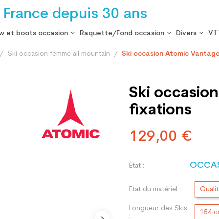
 France depuis 30 ans
VT
w et boots occasion
Raquette/Fond occasion
Divers
Ski occasion femme all mountain
Ski occasion Atomic Vantage
Ski occasio
fixations
129,00 €
OCCA
État :
Etat du matériel :
Quali
Longueur des Skis
154 
: