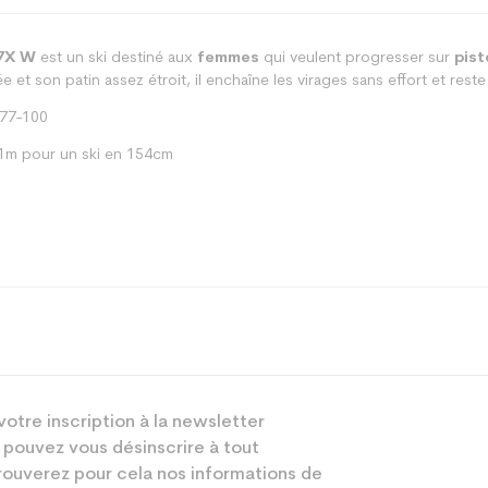
7X W
est un ski destiné aux
femmes
qui veulent progresser sur
pist
e et son patin assez étroit, il enchaîne les virages sans effort et re
-77-100
1m pour un ski en 154cm
All mountain
votre inscription à la newsletter
Femme
 pouvez vous désinscrire à tout
Loisir
ouverez pour cela nos informations de