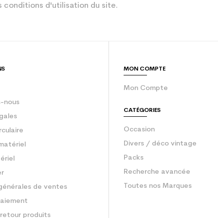
 conditions d'utilisation du site.
Bleu
gurateur
une femme
sion : Economie CO² (en kg)
3.9
NS
MON COMPTE
Ski occasion 
Mon Compte
-nous
CATÉGORIES
gales
Occasion
rculaire
Divers / déco vintage
matériel
Packs
ériel
Recherche avancée
er
Toutes nos Marques
générales de ventes
aiement
retour produits