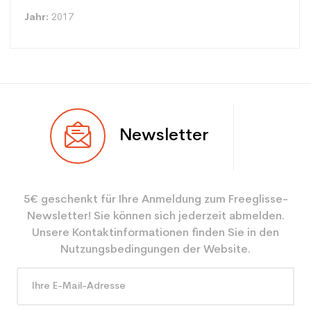
Jahr:
2017
Typ
Alle Berge
Newsletter
Benutzer
Frau
Ebene
Freizeit
5€ geschenkt für Ihre Anmeldung zum Freeglisse-
Farbe
Blau
Newsletter! Sie können sich jederzeit abmelden.
Benutzer - Konfigurator
eine Frau
Unsere Kontaktinformationen finden Sie in den
Nutzungsbedingungen der Website.
CO2-Einsparungen für
3.9
den Planeten (in kg)
Type de produit
Frauen benutzten Ski all