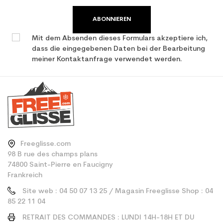
mountain / allround
ABONNIEREN
Mit dem Absenden dieses Formulars akzeptiere ich,
dass die eingegebenen Daten bei der Bearbeitung
meiner Kontaktanfrage verwendet werden.
Freeglisse.com
98 B rue des champs plans
74800 Saint-Pierre en Faucigny
Frankreich
Site web : 04 50 07 13 25 / Magasin Freeglisse Shop : 04
85 22 11 04
RETRAIT DES COMMANDES : LUNDI 14H-18H ET DU