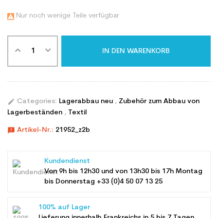
Nur noch wenige Teile verfügbar

IN DEN WARENKORB
edit
Categories:
Lagerabbau neu
,
Zubehör zum Abbau von
Lagerbeständen
,
Textil
announcement
Artikel-Nr.:
21952_z2b
Kundendienst
Von 9h bis 12h30 und von 13h30 bis 17h Montag
bis Donnerstag +33 (0)4 50 07 13 25
100% auf Lager
Lieferung innerhalb Frankreichs in 5 bis 7 Tagen,