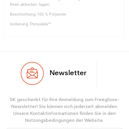
Ihren aktivsten Tagen.
Beschichtung
100 % Polyester
Isolierung
Thinsulate™
Benutzer
Frau
Newsletter
Ebene
Mächtig
Farbe
Schwarz
5€ geschenkt für Ihre Anmeldung zum Freeglisse-
Type de produit
Textile
Newsletter! Sie können sich jederzeit abmelden.
Unsere Kontaktinformationen finden Sie in den
Nutzungsbedingungen der Website.