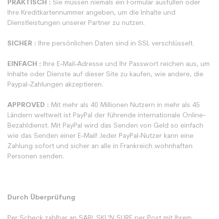
PRAKTISCH :
Sie müssen niemals ein Formular ausfüllen oder
Ihre Kreditkartennummer angeben, um die Inhalte und
Dienstleistungen unserer Partner zu nutzen.
SICHER :
Ihre persönlichen Daten sind in SSL verschlüsselt.
EINFACH :
Ihre E-Mail-Adresse und Ihr Passwort reichen aus, um
Inhalte oder Dienste auf dieser Site zu kaufen, wie andere, die
Paypal-Zahlungen akzeptieren.
APPROVED :
Mit mehr als 40 Millionen Nutzern in mehr als 45
Ländern weltweit ist PayPal der führende internationale Online-
Bezahldienst. Mit PayPal wird das Senden von Geld so einfach
wie das Senden einer E-Mail! Jeder PayPal-Nutzer kann eine
Zahlung sofort und sicher an alle in Frankreich wohnhaften
Personen senden.
Durch Überprüfung
Per Scheck zahlbar an SARL SKI 'N SURF per Post mit Ihrem