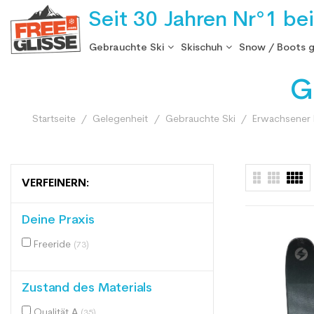
Seit 30 Jahren Nr°1 be
Gebrauchte Ski
Skischuh
Snow / Boots 
G
Startseite
Gelegenheit
Gebrauchte Ski
Erwachsener b
VERFEINERN:
Deine Praxis
Freeride
(73)
Zustand des Materials
Qualität A
(35)