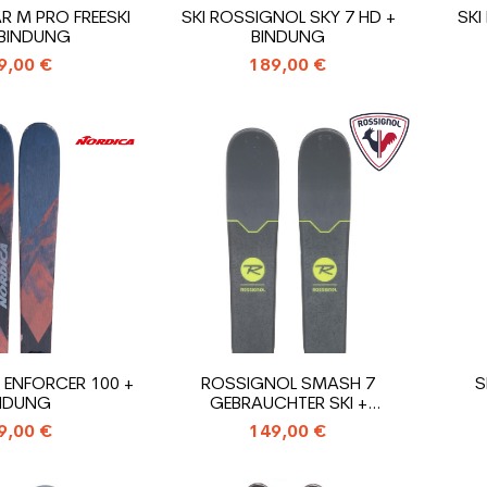
R M PRO FREESKI
SKI ROSSIGNOL SKY 7 HD +
SKI
 BINDUNG
BINDUNG
9,00 €
189,00 €
 ENFORCER 100 +
ROSSIGNOL SMASH 7
S
NDUNG
GEBRAUCHTER SKI +
BINDUNGEN
9,00 €
149,00 €