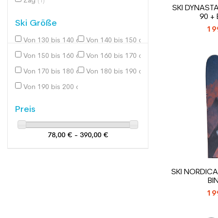
Zag
(1)
SKI DYNASTA
90 +
Ski Größe
19
Von 130 bis 140 cm
Von 140 bis 150 cm
(4)
(7)
Von 150 bis 160 cm
Von 160 bis 170 cm
(17)
(41)
Von 170 bis 180 cm
Von 180 bis 190 cm
(37)
(26)
Von 190 bis 200 cm
(4)
Preis
78,00 € - 390,00 €
SKI NORDICA
BI
19