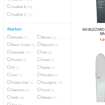
Qualität B
(50)
Qualität C
(14)
Marken
SKI BLIZZAR
BI
Armada
Atomic
(1)
(1)
16
Black Crows
Blizzard
(4)
(3)
Dynastar
Elan
(10)
(3)
Fischer
Head
(3)
(1)
K2
Kastle
(1)
(1)
Line
Nordica
(1)
(2)
Polaire Star
Rossignol
(1)
(15)
Salomon
Scott
(6)
(3)
Volkl
Wedze
(14)
(1)