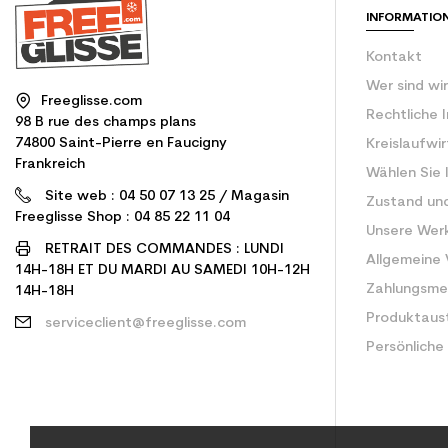
INFORMATIO
Kontakt
Wer sind wi
Freeglisse.com
Rechtliche 
98 B rue des champs plans
74800 Saint-Pierre en Faucigny
Kreislaufwi
Frankreich
Wählen Sie 
Site web : 04 50 07 13 25 / Magasin
Zustand un
Freeglisse Shop : 04 85 22 11 04
Unsere Wer
RETRAIT DES COMMANDES : LUNDI
Allgemeine
14H-18H ET DU MARDI AU SAMEDI 10H-12H
Zahlungsm
14H-18H
Produktaus
serviceclient@freeglisse.com
Persönliche