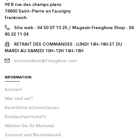
98 B rue des champs plans
74800 Saint-Pierre en Faucigny
Frankreich
Site web : 04 50 07 13 25 / Magasin Freeglisse Shop : 04
85 22 11 04
RETRAIT DES COMMANDES : LUNDI 14H-18H ET DU
MARDI AU SAMEDI 10H-12H 14H-18H
serviceclient@freeglisse.com
INFORMATION
Kontakt
Wer sind wir?
Rechtliche Informationen
Kreislaufwirtschaft
Wählen Sie Ihr Material
Zustand und Materialwahl