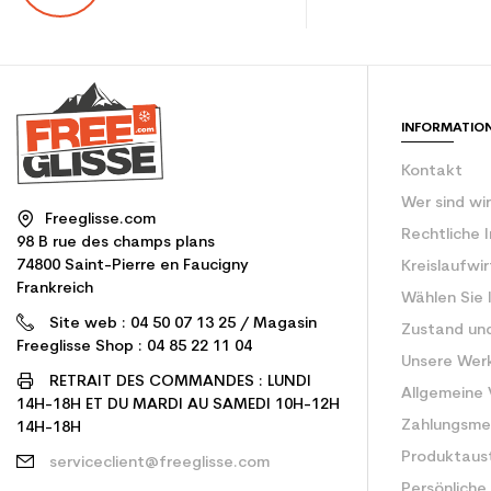
INFORMATIO
Kontakt
Wer sind wi
Freeglisse.com
Rechtliche 
98 B rue des champs plans
74800 Saint-Pierre en Faucigny
Kreislaufwi
Frankreich
Wählen Sie 
Site web : 04 50 07 13 25 / Magasin
Zustand un
Freeglisse Shop : 04 85 22 11 04
Unsere Wer
RETRAIT DES COMMANDES : LUNDI
Allgemeine
14H-18H ET DU MARDI AU SAMEDI 10H-12H
Zahlungsm
14H-18H
Produktaus
serviceclient@freeglisse.com
Persönliche