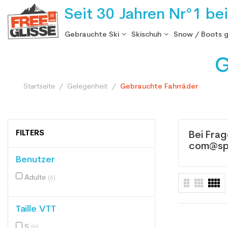
Seit 30 Jahren Nr°1 be
Gebrauchte Ski
Skischuh
Snow / Boots 
G
Startseite
Gelegenheit
Gebrauchte Fahrräder
FILTERS
Bei Fra
com@sp
Benutzer
Adulte
(6)
Taille VTT
S
(6)