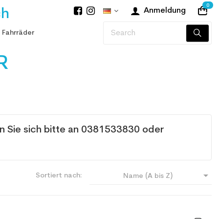
0
ch
Anmeldung
 Fahrräder
R
 Sie sich bitte an 0381533830 oder

Sortiert nach:
Name (A bis Z)