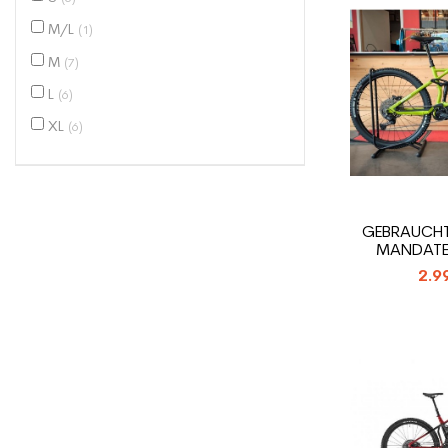
M/L
(1)
M
(7)
L
(6)
XL
(6)
GEBRAUCHT
MANDATE 
2.9