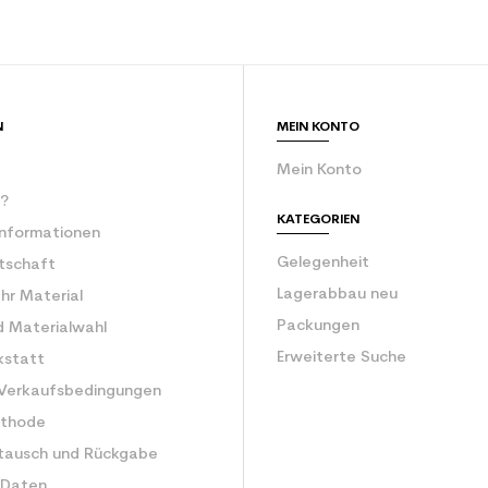
N
MEIN KONTO
Mein Konto
r?
KATEGORIEN
Informationen
Gelegenheit
rtschaft
Lagerabbau neu
Ihr Material
Packungen
d Materialwahl
Erweiterte Suche
kstatt
 Verkaufsbedingungen
ethode
tausch und Rückgabe
 Daten